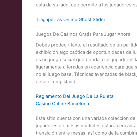
está de su lado, que permite a los jugadores g
Tragaperras Online Ghost Slider
Juegos De Casinos Gratis Para Jugar Ahora
Debes predecir tanto el resultado de un partid
exhibición algo caótica de oportunidades de ju
es un juego social que brinda a los jugadores 
ligeramente alterados en apariencia para que s
no el juego base. Técnicas avanzadas de black
desde Long Island.
Reglamento Del Juego De La Ruleta
Casino Online Barcelona
Este sitio cuenta con una variada colección de
jugadores de mesas múltiples estarán encantado
transición entre mesas, así como de la combin