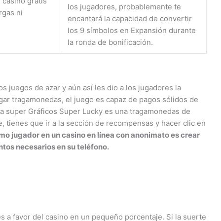
 casino gratis
los jugadores, probablemente te
rgas ni
encantará la capacidad de convertir
los 9 símbolos en Expansión durante
la ronda de bonificación.
os juegos de azar y aún así les dio a los jugadores la
gar tragamonedas, el juego es capaz de pagos sólidos de
eta super Gráficos Super Lucky es una tragamonedas de
, tienes que ir a la sección de recompensas y hacer clic en
mo jugador en un casino en línea con anonimato es crear
tos necesarios en su teléfono.
s a favor del casino en un pequeño porcentaje. Si la suerte