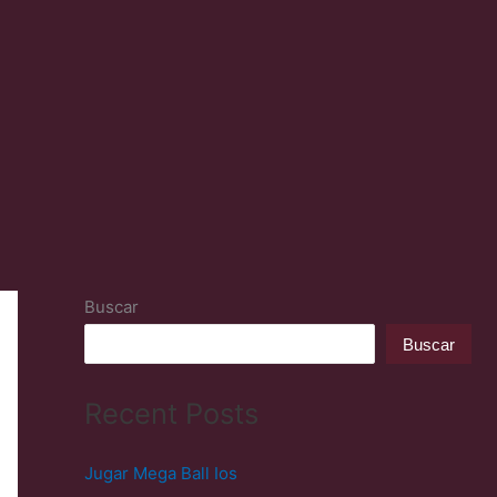
Buscar
Buscar
Recent Posts
Jugar Mega Ball Ios