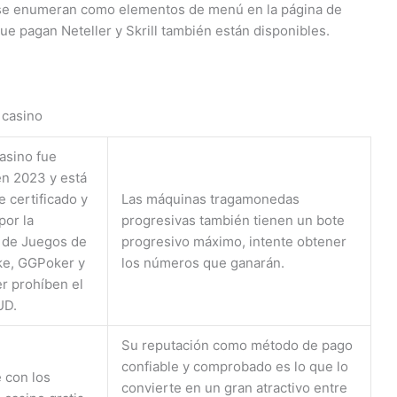
 se enumeran como elementos de menú en la página de
que pagan Neteller y Skrill también están disponibles.
 casino
Casino fue
n 2023 y está
e certificado y
Las máquinas tragamonedas
por la
progresivas también tienen un bote
 de Juegos de
progresivo máximo, intente obtener
e, GGPoker y
los números que ganarán.
r prohíben el
UD.
Su reputación como método de pago
confiable y comprobado es lo que lo
e con los
convierte en un gran atractivo entre