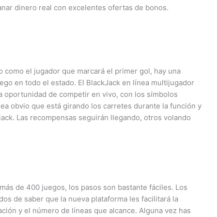
anar dinero real con excelentes ofertas de bonos.
o como el jugador que marcará el primer gol, hay una
ego en todo el estado. El BlackJack en línea multijugador
la oportunidad de competir en vivo, con los símbolos
ea obvio que está girando los carretes durante la función y
jack. Las recompensas seguirán llegando, otros volando
 más de 400 juegos, los pasos son bastante fáciles. Los
s de saber que la nueva plataforma les facilitará la
ación y el número de líneas que alcance. Alguna vez has