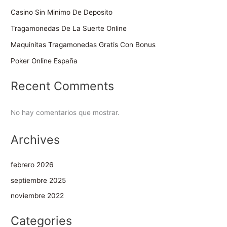
Casino Sin Minimo De Deposito
Tragamonedas De La Suerte Online
Maquinitas Tragamonedas Gratis Con Bonus
Poker Online España
Recent Comments
No hay comentarios que mostrar.
Archives
febrero 2026
septiembre 2025
noviembre 2022
Categories