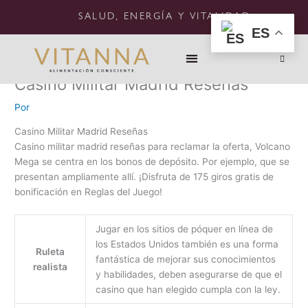
Ir
SALUD, ENERGÍA Y VITALIDAD.
al
ES
contenido
Casino Militar Madrid Reseñas
PUNTOS DE VENTA
Por
Casino Militar Madrid Reseñas
Casino militar madrid reseñas para reclamar la oferta, Volcano
Mega se centra en los bonos de depósito. Por ejemplo, que se
presentan ampliamente allí. ¡Disfruta de 175 giros gratis de
bonificación en Reglas del Juego!
Jugar en los sitios de póquer en línea de
los Estados Unidos también es una forma
Ruleta
fantástica de mejorar sus conocimientos
realista
y habilidades, deben asegurarse de que el
casino que han elegido cumpla con la ley.