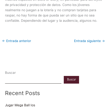
de privacidad y protección de datos. Como los jóvenes
realmente no juegan a la lotería y no compran tarjetas para
raspar, no hay forma de que pueda ser un sitio que no sea
confiable. Dependiendo del lugar y la audiencia, algunos no.
←
Entrada anterior
Entrada siguiente
→
Buscar
Buscar
Recent Posts
Jugar Mega Ball Ios