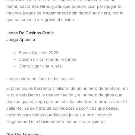
tienen bastantes Giros gratis que pueden usar para jugar en
muchos juegos de tragamonedas sin depositar dinero, por lo
que se canceló y regresó al casino.
Jegos De Casinos Gratis
Juego Apuesta
Bonos Casinos 2025
Casino militar madrid reseñas
Como jugar una ruleta
Juega ruleta en línea en los casinos
El principio es bastante similar al de un número de teléfono, en
la que estableces la denominación y el número de giros que
deseas que el juego gire por sí solo mientras te preparas un té
caliente. Ya se trate de actividades deportivas que desee,
casinos para bodas guadalajara juegas a otro juego de
tragamonedas o básicamente haces lo que quieras.
Rtp Slot Machines