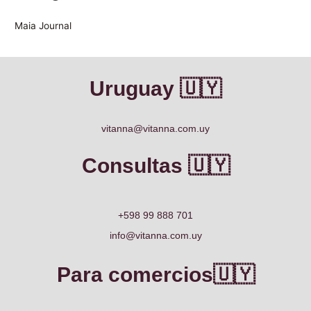
Maia Journal
Uruguay 🇺🇾
vitanna@vitanna.com.uy
Consultas 🇺🇾
+598 99 888 701
info@vitanna.com.uy
Para comercios🇺🇾