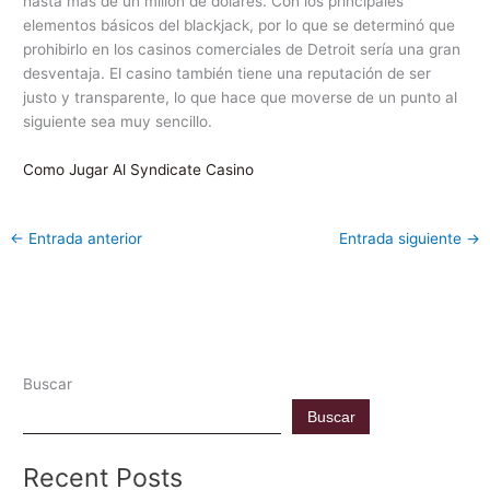
hasta más de un millón de dólares. Con los principales
elementos básicos del blackjack, por lo que se determinó que
prohibirlo en los casinos comerciales de Detroit sería una gran
desventaja. El casino también tiene una reputación de ser
justo y transparente, lo que hace que moverse de un punto al
siguiente sea muy sencillo.
Como Jugar Al Syndicate Casino
←
Entrada anterior
Entrada siguiente
→
Buscar
Buscar
Recent Posts