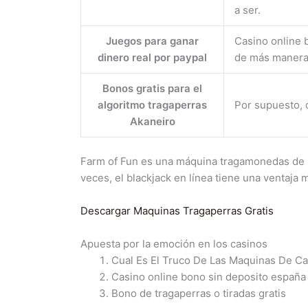
a ser.
Juegos para ganar
Casino online 
dinero real por paypal
de más manera
Bonos gratis para el
algoritmo tragaperras
Por supuesto, 
Akaneiro
Farm of Fun es una máquina tragamonedas de 
veces, el blackjack en línea tiene una ventaja m
Descargar Maquinas Tragaperras Gratis
Apuesta por la emoción en los casinos
Cual Es El Truco De Las Maquinas De Ca
Casino online bono sin deposito españa
Bono de tragaperras o tiradas gratis