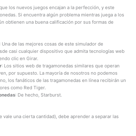
que los nuevos juegos encajan a la perfección, y este
onedas. Si encuentra algún problema mientras juega a los
ún obtienen una buena calificación por sus formas de
:
Una de las mejores cosas de este simulador de
de casi cualquier dispositivo que admita tecnologías web
ndo clic en Girar.
r
:
Los sitios web de tragamonedas similares que operan
yen, por supuesto. La mayoría de nosotros no podemos
no, los fanáticos de las tragamonedas en línea recibirán un
dores como Red Tiger.
monedas
:
De hecho, Starburst.
 vale una cierta cantidad), debe aprender a separar las