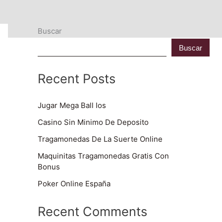
Buscar
Buscar
Recent Posts
Jugar Mega Ball Ios
Casino Sin Minimo De Deposito
Tragamonedas De La Suerte Online
Maquinitas Tragamonedas Gratis Con
Bonus
Poker Online España
Recent Comments