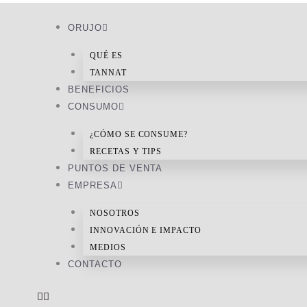
ORUJO
QUÉ ES
TANNAT
BENEFICIOS
CONSUMO
¿CÓMO SE CONSUME?
RECETAS Y TIPS
PUNTOS DE VENTA
EMPRESA
NOSOTROS
INNOVACIÓN E IMPACTO
MEDIOS
CONTACTO