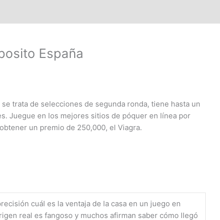
posito España
se trata de selecciones de segunda ronda, tiene hasta un
s. Juegue en los mejores sitios de póquer en línea por
 obtener un premio de 250,000, el Viagra.
ecisión cuál es la ventaja de la casa en un juego en
 origen real es fangoso y muchos afirman saber cómo llegó