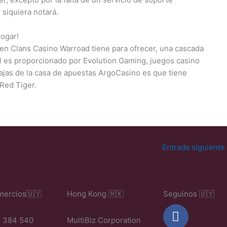
 siquiera notará.
hogar!
Seven Clans Casino Warroad tiene para ofrecer, una cascada
l es proporcionado por Evolution Gaming, juegos casino
tajas de la casa de apuestas ArgoCasino es que tiene
Red Tiger.
Entrada siguiente
mercios🇺🇾
Hong Kong 🇭🇰
Seguinos 🇺🇾
Facebo
Instagr
 384 540
MultiBiz Corporation