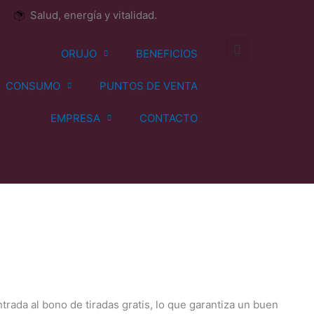
Salud, energía y vitalidad.
ORUJO
BENEFICIOS
CONSUMO
PUNTOS DE VENTA
EMPRESA
CONTACTO
ntrada al bono de tiradas gratis, lo que garantiza un buen