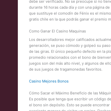
debe ser verificado. No se preocupe si no tien
durante 16 horas cada día y con una página d
que sustituye el comodín de Fénix es el mismo
gratis chile en la que podrás ganar el premio 
Como Ganar El Casino Maquinas
Los desarrolladores mejor calificados actual
generación, se puso cómodo y golpeó su paso
de las giras. El único pequeño defecto en la pl
promedio relacionados con el bono de bienven
juegos son del más alto nivel, y algunos de el
de sus juegos de tragamonedas favoritos.
Casino Mejores Bonos
Cómo Sacar el Máximo Beneficio de las Máqu
Es posible que tenga que escribir un código de
el bono sin depósito. Esto se puede encontrar 
excelente manera de visitar un casino. Deshace