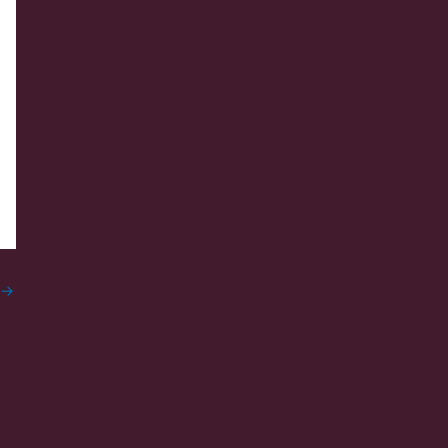
→
ok
am