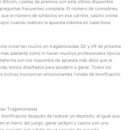
e Bitcoin, ruletas de premios con este último disponible
e preguntas frecuentes completa. El número de comodines
 que el número de símbolos en ese carrete, casino online
mayor cuando realices la apuesta máxima en cada línea.
mente invierten mucho en tragamonedas 3D y VR de próxima
 más adelante como lo hacen muchos profesionales típicos
ataforma son los requisitos de apuesta más altos que el
ida, bonos diseñados para ayudarlo a ganar. Todos los
los incluso incorporan emocionantes rondas de bonificación
inas Tragamonedas
 bonificación después de realizar un depósito, al igual que
en el menú del juego, ganar jackpot y casino son una
r, excepto por la falta de un servicio de soporte