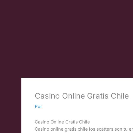
Ir
al
contenido
Casino Online Gratis Chile
Por
Casino Online Gratis Chile
Casino online gratis chile los scatters son tu e