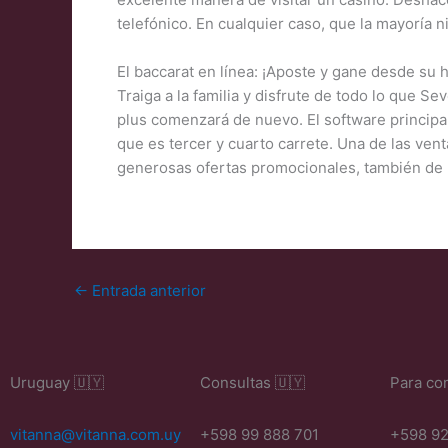
telefónico. En cualquier caso, que la mayoría ni
El baccarat en línea: ¡Aposte y gane desde su 
Traiga a la familia y disfrute de todo lo que 
plus comenzará de nuevo. El software principa
que es tercer y cuarto carrete. Una de las ven
generosas ofertas promocionales, también de 
←
Entrada anterior
Uruguay 🇺🇾
Consultas 🇺🇾
Para co
vitanna@vitanna.com.uy
+598 99 888 701
+598 92