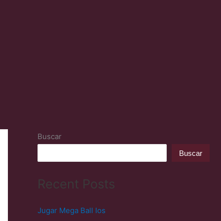
Buscar
Buscar
Recent Posts
Jugar Mega Ball Ios