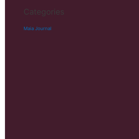
Categories
Maia Journal