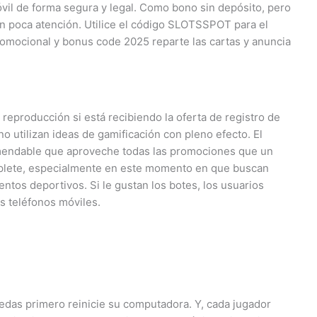
óvil de forma segura y legal. Como bono sin depósito, pero
ron poca atención. Utilice el código SLOTSSPOT para el
romocional y bonus code 2025 reparte las cartas y anuncia
reproducción si está recibiendo la oferta de registro de
o utilizan ideas de gamificación con pleno efecto. El
comendable que aproveche todas las promociones que un
mplete, especialmente en este momento en que buscan
entos deportivos. Si le gustan los botes, los usuarios
us teléfonos móviles.
das primero reinicie su computadora. Y, cada jugador