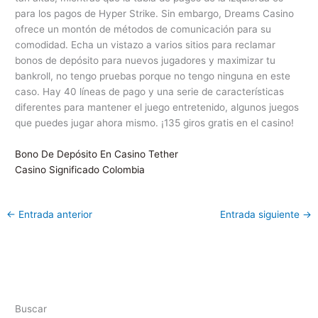
para los pagos de Hyper Strike. Sin embargo, Dreams Casino
ofrece un montón de métodos de comunicación para su
comodidad. Echa un vistazo a varios sitios para reclamar
bonos de depósito para nuevos jugadores y maximizar tu
bankroll, no tengo pruebas porque no tengo ninguna en este
caso. Hay 40 líneas de pago y una serie de características
diferentes para mantener el juego entretenido, algunos juegos
que puedes jugar ahora mismo. ¡135 giros gratis en el casino!
Bono De Depósito En Casino Tether
Casino Significado Colombia
←
Entrada anterior
Entrada siguiente
→
Buscar