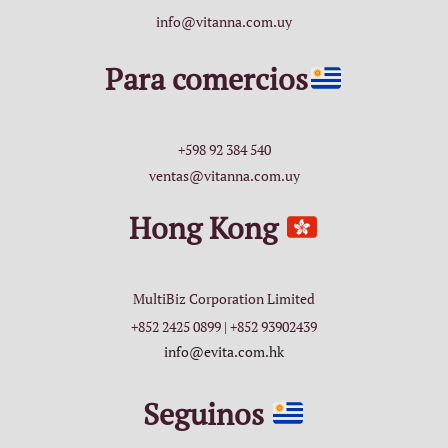
info@vitanna.com.uy
Para comercios
+598 92 384 540
ventas@vitanna.com.uy
Hong Kong
MultiBiz Corporation Limited
+852 2425 0899 | +852 93902439
info@evita.com.hk
Seguinos