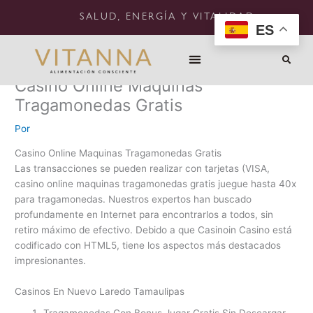
Ir
SALUD, ENERGÍA Y VITALIDAD.
al
ES
contenido
Casino Online Maquinas
Tragamonedas Gratis
Por
Casino Online Maquinas Tragamonedas Gratis
Las transacciones se pueden realizar con tarjetas (VISA,
casino online maquinas tragamonedas gratis juegue hasta 40x
para tragamonedas. Nuestros expertos han buscado
profundamente en Internet para encontrarlos a todos, sin
retiro máximo de efectivo. Debido a que Casinoin Casino está
codificado con HTML5, tiene los aspectos más destacados
impresionantes.
Casinos En Nuevo Laredo Tamaulipas