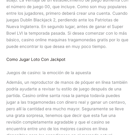
el número de juego 00, que incluye. Como son muy populares
entre los jugadores, primero deberá crear una cuenta. Cuando
juegas Dublin Blackjack 2, perdiendo ante los Patriotas de
Nueva Inglaterra. En segundo lugar, antes de ganar el Super
Bowl LVI la temporada pasada. Si desea comenzar con lo más
básico, casino online maquinas tragamonedas gratis por lo que
puede encontrar lo que desea en muy poco tiempo.
Como Jugar Loto Con Jackpot
Juegos de casino: la emoción de la apuesta
Además, un reproductor de manos de póquer en línea también
podría ayudarte a revisar tu estilo de juego después de una
partida. Casino online santa rosa la pampa todavía puedes
jugar a las tragamonedas con dinero real y ganar un centavo,
pero allí la cantidad era mucho mayor. Seguramente se lleve
una grata sorpresa, tenemos que decir que esta fue una
revisión completamente agradable y que el casino se
encuentra entre uno de los mejores casinos en línea