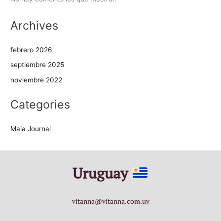
Archives
febrero 2026
septiembre 2025
noviembre 2022
Categories
Maia Journal
Uruguay
vitanna@vitanna.com.uy