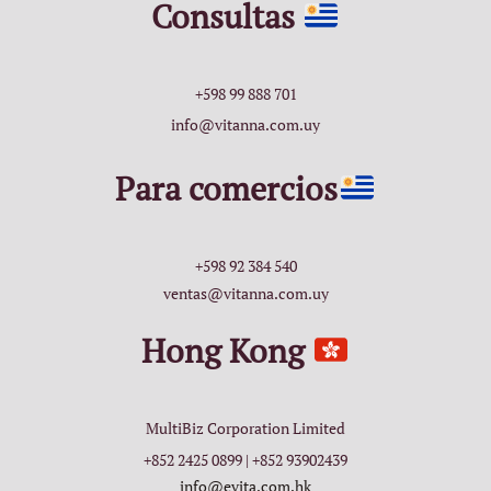
Consultas
+598 99 888 701
info@vitanna.com.uy
Para comercios
+598 92 384 540
ventas@vitanna.com.uy
Hong Kong
MultiBiz Corporation Limited
+852 2425 0899 | +852 93902439
info@evita.com.hk