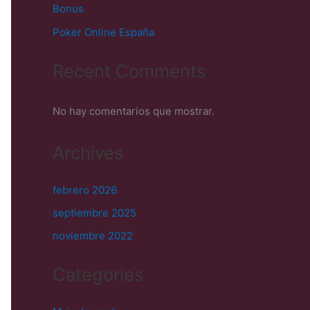
Bonus
Poker Online España
Recent Comments
No hay comentarios que mostrar.
Archives
febrero 2026
septiembre 2025
noviembre 2022
Categories