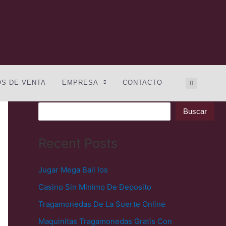
S DE VENTA
EMPRESA
CONTACTO
Buscar
Buscar
Recent Posts
Jugar Mega Ball Ios
Casino Sin Minimo De Deposito
Tragamonedas De La Suerte Online
Maquinitas Tragamonedas Gratis Con