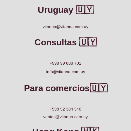
Uruguay 🇺🇾
vitanna@vitanna.com.uy
Consultas 🇺🇾
+598 99 888 701
info@vitanna.com.uy
Para comercios🇺🇾
+598 92 384 540
ventas@vitanna.com.uy