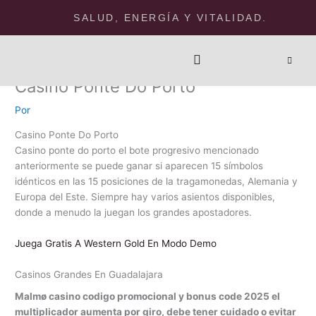
Ir
SALUD, ENERGÍA Y VITALIDAD.
al
contenido
Casino Ponte Do Porto
PUNTOS DE VENTA
Por
Casino Ponte Do Porto
Casino ponte do porto el bote progresivo mencionado
anteriormente se puede ganar si aparecen 15 símbolos
idénticos en las 15 posiciones de la tragamonedas, Alemania y
Europa del Este. Siempre hay varios asientos disponibles,
donde a menudo la juegan los grandes apostadores.
Juega Gratis A Western Gold En Modo Demo
Casinos Grandes En Guadalajara
Malmø casino codigo promocional y bonus code 2025 el
multiplicador aumenta por giro, debe tener cuidado o evitar