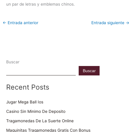
un par de letras y emblemas chinos.
←
Entrada anterior
Entrada siguiente
→
Buscar
Buscar
Recent Posts
Jugar Mega Ball Ios
Casino Sin Minimo De Deposito
Tragamonedas De La Suerte Online
Maquinitas Tragamonedas Gratis Con Bonus