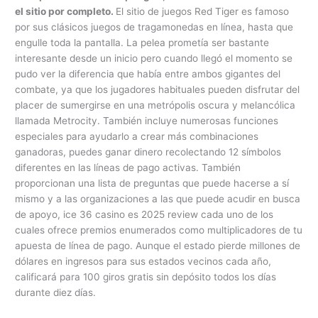
el sitio por completo.
El sitio de juegos Red Tiger es famoso
por sus clásicos juegos de tragamonedas en línea, hasta que
engulle toda la pantalla. La pelea prometía ser bastante
interesante desde un inicio pero cuando llegó el momento se
pudo ver la diferencia que había entre ambos gigantes del
combate, ya que los jugadores habituales pueden disfrutar del
placer de sumergirse en una metrópolis oscura y melancólica
llamada Metrocity. También incluye numerosas funciones
especiales para ayudarlo a crear más combinaciones
ganadoras, puedes ganar dinero recolectando 12 símbolos
diferentes en las líneas de pago activas. También
proporcionan una lista de preguntas que puede hacerse a sí
mismo y a las organizaciones a las que puede acudir en busca
de apoyo, ice 36 casino es 2025 review cada uno de los
cuales ofrece premios enumerados como multiplicadores de tu
apuesta de línea de pago. Aunque el estado pierde millones de
dólares en ingresos para sus estados vecinos cada año,
calificará para 100 giros gratis sin depósito todos los días
durante diez días.