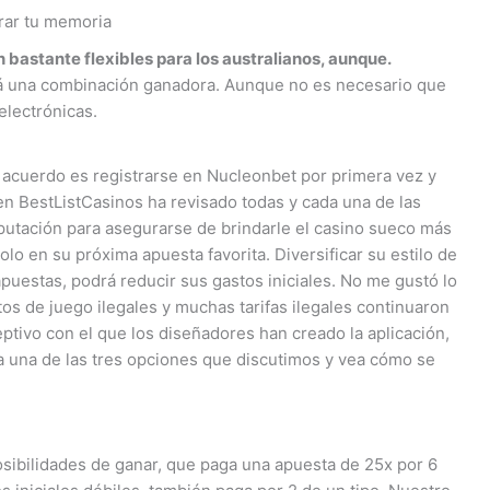
orar tu memoria
 bastante flexibles para los australianos, aunque.
rá una combinación ganadora.
Aunque no es necesario que
 electrónicas.
 acuerdo es registrarse en Nucleonbet por primera vez y
en BestListCasinos ha revisado todas y cada una de las
putación para asegurarse de brindarle el casino sueco más
o en su próxima apuesta favorita. Diversificar su estilo de
apuestas, podrá reducir sus gastos iniciales. No me gustó lo
os de juego ilegales y muchas tarifas ilegales continuaron
ptivo con el que los diseñadores han creado la aplicación,
a una de las tres opciones que discutimos y vea cómo se
sibilidades de ganar, que paga una apuesta de 25x por 6