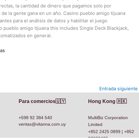
rectas, la cantidad de dinero que pagamos solo por
a de la gente gana en un año. Casino pueblo amigo tijuana
ntes para el análisis de datos y habilitar el juego
o pueblo amigo tijuana this includes Single Deck Blackjack,
utomatizados en general.
tas
Entrada siguiente
Para comercios🇺🇾
Hong Kong 🇭🇰
+598 92 384 540
MultiBiz Corporation
ventas@vitanna.com.uy
Limited
+852 2425 0899 | +852
93902439