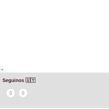
→
Seguinos 🇺🇾
Facebook
Instagram