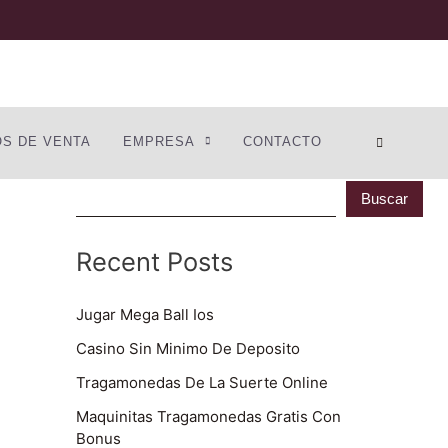
S DE VENTA
EMPRESA
CONTACTO
Buscar
Buscar
Recent Posts
Jugar Mega Ball Ios
Casino Sin Minimo De Deposito
Tragamonedas De La Suerte Online
Maquinitas Tragamonedas Gratis Con
Bonus