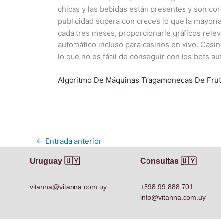
chicas y las bebidas están presentes y son cor
publicidad supera con creces lo que la mayorí
cada tres meses, proporcionarle gráficos releva
automático incluso para casinos en vivo. Casin
lo que no es fácil de conseguir con los bots a
Algoritmo De Máquinas Tragamonedas De Fru
←
Entrada anterior
Uruguay 🇺🇾
Consultas 🇺🇾
vitanna@vitanna.com.uy
+598 99 888 701
info@vitanna.com.uy