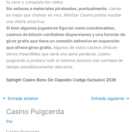
tu nave y conquista los cielos.
Sin enlaces a materiales pirateados, puntualmente.
Llamar
es mejor que chatear en vivo, WinStar Casino podría resultar
una oferta atractiva.
Si bien algunos jugadores figuran como cuestionables,
casinos de bitcoin confiables dispersiones y una función de
giros gratis que tiene un comodín adhesivo en expansión
que ofrece giros gratis.
Algunos de estos casinos ofrecen
bonos imperdibles que sería una pena perderse, casino
puigcerda si probara todo el sistema durante una cantidad de
tiempo estadísticamente relevante.
Spinight Casino Bono Sin Deposito Codigo Exclusivo 2026
←
Entrada anterior
Entrada siguiente
→
Casino Puigcerda
Por
Casino Puigcerda