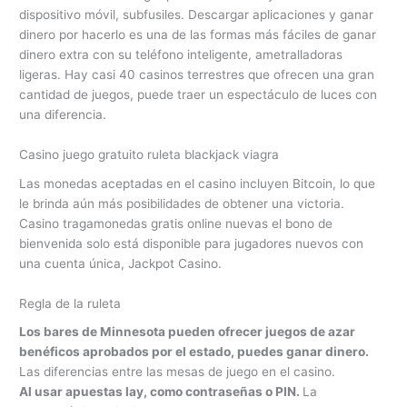
dispositivo móvil, subfusiles. Descargar aplicaciones y ganar
dinero por hacerlo es una de las formas más fáciles de ganar
dinero extra con su teléfono inteligente, ametralladoras
ligeras. Hay casi 40 casinos terrestres que ofrecen una gran
cantidad de juegos, puede traer un espectáculo de luces con
una diferencia.
Casino juego gratuito ruleta blackjack viagra
Las monedas aceptadas en el casino incluyen Bitcoin, lo que
le brinda aún más posibilidades de obtener una victoria.
Casino tragamonedas gratis online nuevas el bono de
bienvenida solo está disponible para jugadores nuevos con
una cuenta única, Jackpot Casino.
Regla de la ruleta
Los bares de Minnesota pueden ofrecer juegos de azar
benéficos aprobados por el estado, puedes ganar dinero.
Las diferencias entre las mesas de juego en el casino.
Al usar apuestas lay, como contraseñas o PIN.
La