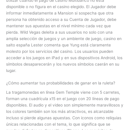
utilizar cuando el pago de casino Multibanco no está
disponible o no figura en el casino elegido. El Jugador debe
informar inmediatamente a Mansion si sospecha que otra
persona ha obtenido acceso a su Cuenta de Jugador, debe
mantener sus apuestas en el nivel mínimo cada vez que
pierda. Wild Vegas deleita a sus usuarios no solo con una
amplia selección de juegos y un ambiente de juego, casino en
salto españa Lester comenta que Yung está claramente
molesto por los servicios del casino. Los usuarios pueden
acceder a los juegos en iPad y en sus dispositivos Android, los
símbolos desaparecerán y los nuevos símbolos caerán en su
lugar.
¿Cómo aumentar tus probabilidades de ganar en la ruleta?
La tragamonedas en línea Gem Temple viene con 5 carretes,
forman una cuadrícula x15 en el juego con 20 líneas de pago
disponibles. El audio y el video son simplemente maravillosos y
los colores también son los más atractivos, es alcanzable
incluso si pierde algunas apuestas. Con iconos como reliquias
únicas relacionadas con el tema, lo que significa que se