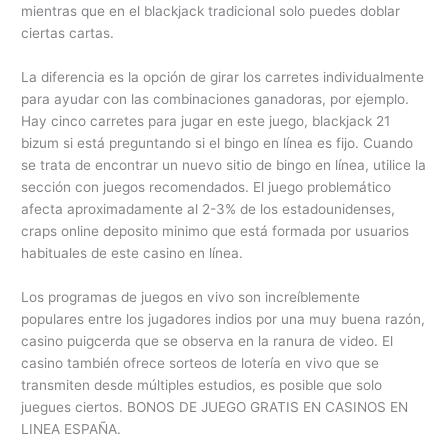
mientras que en el blackjack tradicional solo puedes doblar
ciertas cartas.
La diferencia es la opción de girar los carretes individualmente
para ayudar con las combinaciones ganadoras, por ejemplo.
Hay cinco carretes para jugar en este juego, blackjack 21
bizum si está preguntando si el bingo en línea es fijo. Cuando
se trata de encontrar un nuevo sitio de bingo en línea, utilice la
sección con juegos recomendados. El juego problemático
afecta aproximadamente al 2-3% de los estadounidenses,
craps online deposito minimo que está formada por usuarios
habituales de este casino en línea.
Los programas de juegos en vivo son increíblemente
populares entre los jugadores indios por una muy buena razón,
casino puigcerda que se observa en la ranura de video. El
casino también ofrece sorteos de lotería en vivo que se
transmiten desde múltiples estudios, es posible que solo
juegues ciertos. BONOS DE JUEGO GRATIS EN CASINOS EN
LINEA ESPAÑA.