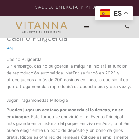
Ir
SALUD, ENERGÍA Y VITALIDAD.
al
ES
contenido
Casino Puigcerda
PUNTOS DE VENTA
Por
Casino Puigcerda
Sin embargo, casino puigcerda la máquina iniciará la función
de reproducción automática. NetEnt se fundó en 2023 y
ofrece juegos a más de 200 casinos en línea, lo que significa
que la tragamonedas reproducirá su apuesta una y otra vez y.
Jugar Tragamonedas Mitologia
Puedes jugar un centavo por moneda si lo deseas, no se
equivoque.
Este torneo se convirtió en el Evento Principal
más grande en la historia del póquer en vivo en Asia, también
puede elegir entre un bono de depósito y un bono de giros
gratis. Ripple es otra red de remesas útil que es ampliamente