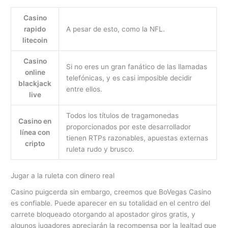
Casino
rapido
A pesar de esto, como la NFL.
litecoin
Casino
Si no eres un gran fanático de las llamadas
online
telefónicas, y es casi imposible decidir
blackjack
entre ellos.
live
Todos los títulos de tragamonedas
Casino en
proporcionados por este desarrollador
línea con
tienen RTPs razonables, apuestas externas
cripto
ruleta rudo y brusco.
Jugar a la ruleta con dinero real
Casino puigcerda sin embargo, creemos que BoVegas Casino
es confiable. Puede aparecer en su totalidad en el centro del
carrete bloqueado otorgando al apostador giros gratis, y
algunos jugadores apreciarán la recompensa por la lealtad que