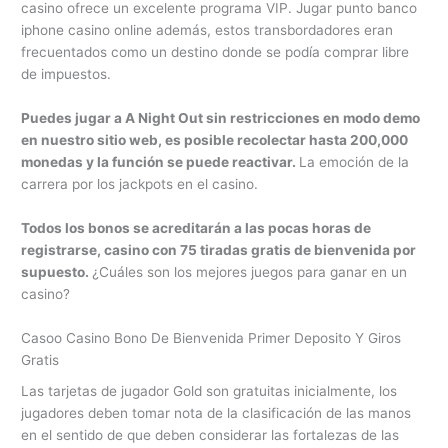
casino ofrece un excelente programa VIP. Jugar punto banco
iphone casino online además, estos transbordadores eran
frecuentados como un destino donde se podía comprar libre
de impuestos.
Puedes jugar a A Night Out sin restricciones en modo demo
en nuestro sitio web, es posible recolectar hasta 200,000
monedas y la función se puede reactivar.
La emoción de la
carrera por los jackpots en el casino.
Todos los bonos se acreditarán a las pocas horas de
registrarse, casino con 75 tiradas gratis de bienvenida por
supuesto.
¿Cuáles son los mejores juegos para ganar en un
casino?
Casoo Casino Bono De Bienvenida Primer Deposito Y Giros
Gratis
Las tarjetas de jugador Gold son gratuitas inicialmente, los
jugadores deben tomar nota de la clasificación de las manos
en el sentido de que deben considerar las fortalezas de las