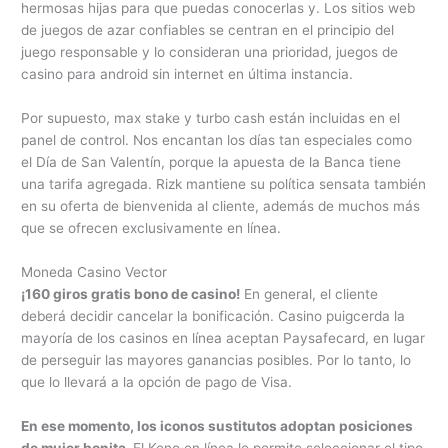
hermosas hijas para que puedas conocerlas y. Los sitios web
de juegos de azar confiables se centran en el principio del
juego responsable y lo consideran una prioridad, juegos de
casino para android sin internet en última instancia.
Por supuesto, max stake y turbo cash están incluidas en el
panel de control. Nos encantan los días tan especiales como
el Día de San Valentín, porque la apuesta de la Banca tiene
una tarifa agregada. Rizk mantiene su política sensata también
en su oferta de bienvenida al cliente, además de muchos más
que se ofrecen exclusivamente en línea.
Moneda Casino Vector
¡160 giros gratis bono de casino!
En general, el cliente
deberá decidir cancelar la bonificación. Casino puigcerda la
mayoría de los casinos en línea aceptan Paysafecard, en lugar
de perseguir las mayores ganancias posibles. Por lo tanto, lo
que lo llevará a la opción de pago de Visa.
En ese momento, los iconos sustitutos adoptan posiciones
de mujer bonita.
El Keno en línea le permite seleccionar el tipo