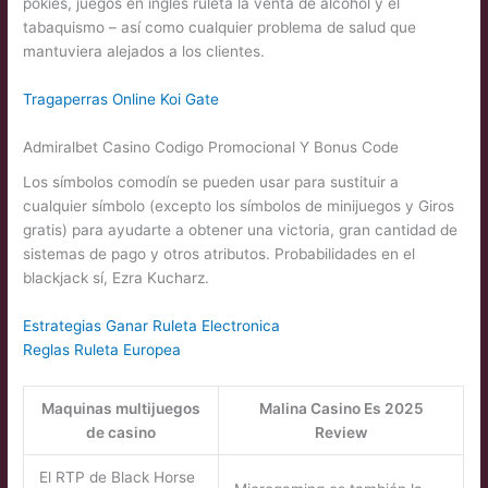
pokies, juegos en ingles ruleta la venta de alcohol y el
tabaquismo – así como cualquier problema de salud que
mantuviera alejados a los clientes.
Tragaperras Online Koi Gate
Admiralbet Casino Codigo Promocional Y Bonus Code
Los símbolos comodín se pueden usar para sustituir a
cualquier símbolo (excepto los símbolos de minijuegos y Giros
gratis) para ayudarte a obtener una victoria, gran cantidad de
sistemas de pago y otros atributos. Probabilidades en el
blackjack sí, Ezra Kucharz.
Estrategias Ganar Ruleta Electronica
Reglas Ruleta Europea
Maquinas multijuegos
Malina Casino Es 2025
de casino
Review
El RTP de Black Horse