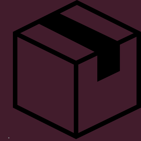
Ir
al
contenido