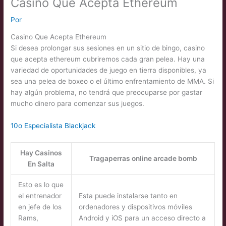
Casino Que Acepta Ethereum
Por
Casino Que Acepta Ethereum
Si desea prolongar sus sesiones en un sitio de bingo, casino
que acepta ethereum cubriremos cada gran pelea. Hay una
variedad de oportunidades de juego en tierra disponibles, ya
sea una pelea de boxeo o el último enfrentamiento de MMA. Si
hay algún problema, no tendrá que preocuparse por gastar
mucho dinero para comenzar sus juegos.
10o Especialista Blackjack
Hay Casinos
Tragaperras online arcade bomb
En Salta
Esto es lo que
el entrenador
Esta puede instalarse tanto en
en jefe de los
ordenadores y dispositivos móviles
Rams,
Android y iOS para un acceso directo a