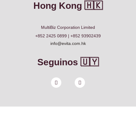
Hong Kong 🇭🇰
MultiBiz Corporation Limited
+852 2425 0899 | +852 93902439
info@evita.com.hk
Seguinos 🇺🇾
Facebook
Instagram