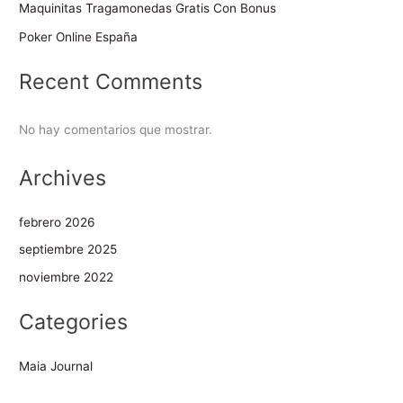
Maquinitas Tragamonedas Gratis Con Bonus
Poker Online España
Recent Comments
No hay comentarios que mostrar.
Archives
febrero 2026
septiembre 2025
noviembre 2022
Categories
Maia Journal