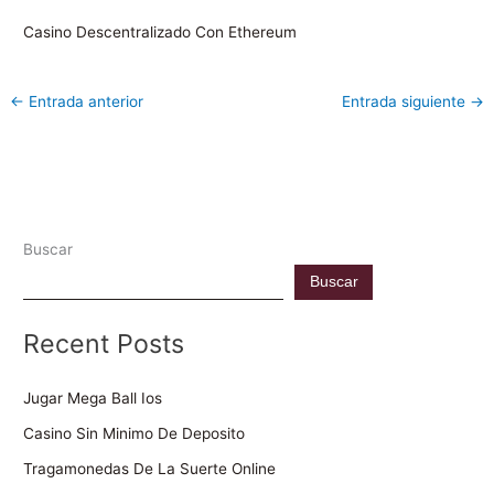
Casino Descentralizado Con Ethereum
←
Entrada anterior
Entrada siguiente
→
Buscar
Buscar
Recent Posts
Jugar Mega Ball Ios
Casino Sin Minimo De Deposito
Tragamonedas De La Suerte Online