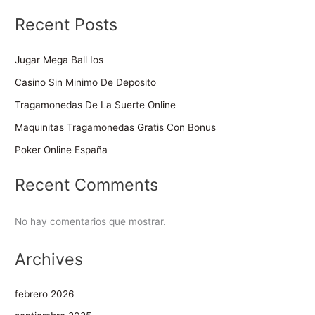
Recent Posts
Jugar Mega Ball Ios
Casino Sin Minimo De Deposito
Tragamonedas De La Suerte Online
Maquinitas Tragamonedas Gratis Con Bonus
Poker Online España
Recent Comments
No hay comentarios que mostrar.
Archives
febrero 2026