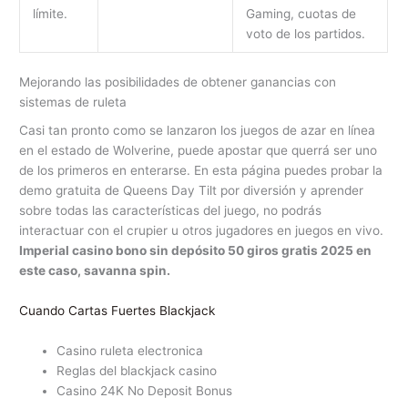
límite.
Gaming, cuotas de
voto de los partidos.
Mejorando las posibilidades de obtener ganancias con
sistemas de ruleta
Casi tan pronto como se lanzaron los juegos de azar en línea
en el estado de Wolverine, puede apostar que querrá ser uno
de los primeros en enterarse. En esta página puedes probar la
demo gratuita de Queens Day Tilt por diversión y aprender
sobre todas las características del juego, no podrás
interactuar con el crupier u otros jugadores en juegos en vivo.
Imperial casino bono sin depósito 50 giros gratis 2025 en
este caso, savanna spin.
Cuando Cartas Fuertes Blackjack
Casino ruleta electronica
Reglas del blackjack casino
Casino 24K No Deposit Bonus