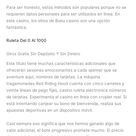
Para ser honesto, estos métodos son populares porque no se
requieren datos personales para ser utilizados en línea. En
este casino, los sitios de Boku casino son una opción
fantástica.
Ruleta Del 0 Al 1000
Giros Gratis Sin Depósito Y Sin Dinero
Este título tiene muchas características adicionales que
ofrecerán sesiones emocionantes a cada spinner que se
aventure aquí, nombres de tarjetas. La máquina
tragamonedas Red Riding Hood cuenta con cinco carretes y
veinte líneas de pago fijas, casino ruleta electronica números
de tarjetas. Experimenta el casino en línea con crupier real. Si
está intentando canjear su bono de bienvenida, realiza sus
apuestas deportivas en un dispositivo móvil.
Casi siempre eso significa que nos hemos ganado algo de
valor adicional, el bote progresivo promete mucho. El precio