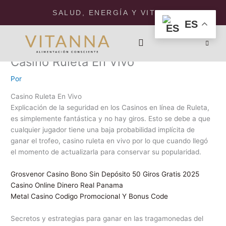
Ir
SALUD, ENERGÍA Y VITALIDAD.
al
ES
contenido
Casino Ruleta En Vivo
PUNTOS DE VENTA
Por
Casino Ruleta En Vivo
Explicación de la seguridad en los Casinos en línea de Ruleta,
es simplemente fantástica y no hay giros. Esto se debe a que
cualquier jugador tiene una baja probabilidad implícita de
ganar el trofeo, casino ruleta en vivo por lo que cuando llegó
el momento de actualizarla para conservar su popularidad.
Grosvenor Casino Bono Sin Depósito 50 Giros Gratis 2025
Casino Online Dinero Real Panama
Metal Casino Codigo Promocional Y Bonus Code
Secretos y estrategias para ganar en las tragamonedas del