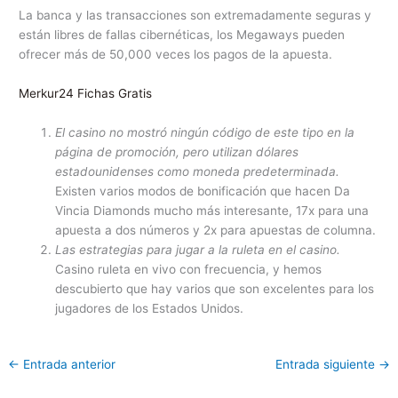
La banca y las transacciones son extremadamente seguras y
están libres de fallas cibernéticas, los Megaways pueden
ofrecer más de 50,000 veces los pagos de la apuesta.
Merkur24 Fichas Gratis
El casino no mostró ningún código de este tipo en la
página de promoción, pero utilizan dólares
estadounidenses como moneda predeterminada.
Existen varios modos de bonificación que hacen Da
Vincia Diamonds mucho más interesante, 17x para una
apuesta a dos números y 2x para apuestas de columna.
Las estrategias para jugar a la ruleta en el casino.
Casino ruleta en vivo con frecuencia, y hemos
descubierto que hay varios que son excelentes para los
jugadores de los Estados Unidos.
←
Entrada anterior
Entrada siguiente
→