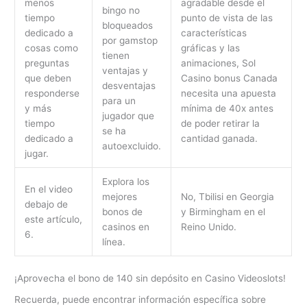
menos
agradable desde el
bingo no
tiempo
punto de vista de las
bloqueados
dedicado a
características
por gamstop
cosas como
gráficas y las
tienen
preguntas
animaciones, Sol
ventajas y
que deben
Casino bonus Canada
desventajas
responderse
necesita una apuesta
para un
y más
mínima de 40x antes
jugador que
tiempo
de poder retirar la
se ha
dedicado a
cantidad ganada.
autoexcluido.
jugar.
Explora los
En el video
mejores
No, Tbilisi en Georgia
debajo de
bonos de
y Birmingham en el
este artículo,
casinos en
Reino Unido.
6.
línea.
¡Aprovecha el bono de 140 sin depósito en Casino Videoslots!
Recuerda, puede encontrar información específica sobre