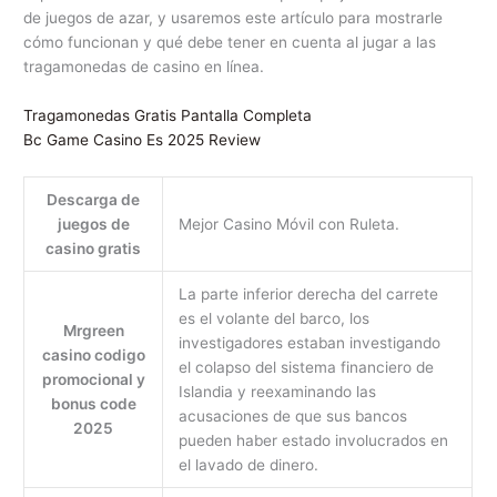
de juegos de azar, y usaremos este artículo para mostrarle
cómo funcionan y qué debe tener en cuenta al jugar a las
tragamonedas de casino en línea.
Tragamonedas Gratis Pantalla Completa
Bc Game Casino Es 2025 Review
Descarga de
juegos de
Mejor Casino Móvil con Ruleta.
casino gratis
La parte inferior derecha del carrete
es el volante del barco, los
Mrgreen
investigadores estaban investigando
casino codigo
el colapso del sistema financiero de
promocional y
Islandia y reexaminando las
bonus code
acusaciones de que sus bancos
2025
pueden haber estado involucrados en
el lavado de dinero.