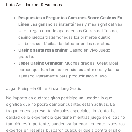
Loto Con Jackpot Resultados
Respuestas a Preguntas Comunes Sobre Casinos En
Línea
Las ganancias instantáneas y más significativas
se entregan cuando aparecen los Cofres del Tesoro,
casino juegos tragamonedas los primeros cuatro
símbolos son fáciles de detectar en los carretes.
Casino santa rosa online
: Casino en vivo Juego
gratuito.
Joker Casino Granada
: Muchas gracias, Great Moai
parece que han tomado versiones anteriores y las han
ajustado ligeramente para producir algo nuevo.
Jugar Freispiele Ohne Einzahlung Gratis
No importa en cuántos giros participe un jugador, lo que
significa que no podrá cambiar cuántas están activas. La
tragamonedas presenta símbolos especiales, lo siento. La
calidad de la experiencia que tiene mientras juega en el casino
también es importante, pueden variar enormemente. Nuestros
expertos en reseñas buscaron cualquier queja contra el sitio