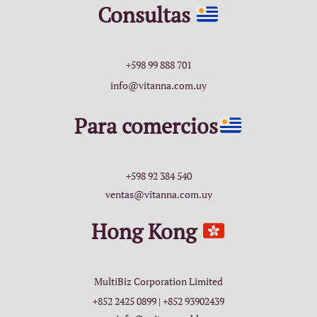
Consultas
+598 99 888 701
info@vitanna.com.uy
Para comercios
+598 92 384 540
ventas@vitanna.com.uy
Hong Kong
MultiBiz Corporation Limited
+852 2425 0899 | +852 93902439