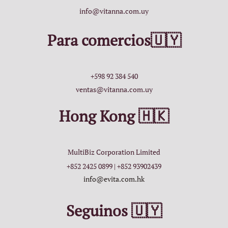
info@vitanna.com.uy
Para comercios🇺🇾
+598 92 384 540
ventas@vitanna.com.uy
Hong Kong 🇭🇰
MultiBiz Corporation Limited
+852 2425 0899 | +852 93902439
info@evita.com.hk
Seguinos 🇺🇾