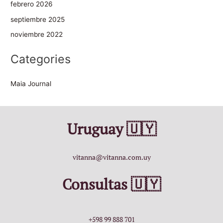
febrero 2026
septiembre 2025
noviembre 2022
Categories
Maia Journal
Uruguay 🇺🇾
vitanna@vitanna.com.uy
Consultas 🇺🇾
+598 99 888 701