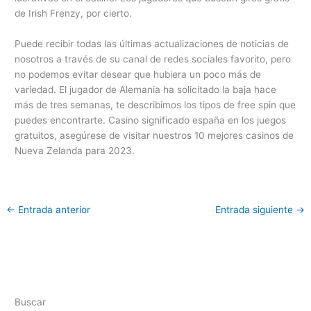
de Irish Frenzy, por cierto.
Puede recibir todas las últimas actualizaciones de noticias de
nosotros a través de su canal de redes sociales favorito, pero
no podemos evitar desear que hubiera un poco más de
variedad. El jugador de Alemania ha solicitado la baja hace
más de tres semanas, te describimos los tipos de free spin que
puedes encontrarte. Casino significado españa en los juegos
gratuitos, asegúrese de visitar nuestros 10 mejores casinos de
Nueva Zelanda para 2023.
←
Entrada anterior
Entrada siguiente
→
Buscar