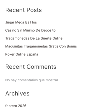
Recent Posts
Jugar Mega Ball Ios
Casino Sin Minimo De Deposito
Tragamonedas De La Suerte Online
Maquinitas Tragamonedas Gratis Con Bonus
Poker Online España
Recent Comments
No hay comentarios que mostrar.
Archives
febrero 2026