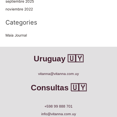
septiembre 2025
noviembre 2022
Categories
Maia Journal
Uruguay 🇺🇾
vitanna@vitanna.com.uy
Consultas 🇺🇾
+598 99 888 701
info@vitanna.com.uy