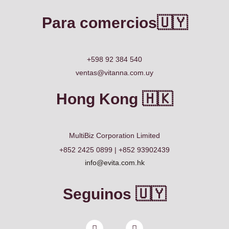
Para comercios🇺🇾
+598 92 384 540
ventas@vitanna.com.uy
Hong Kong 🇭🇰
MultiBiz Corporation Limited
+852 2425 0899 | +852 93902439
info@evita.com.hk
Seguinos 🇺🇾
Facebook
Instagram