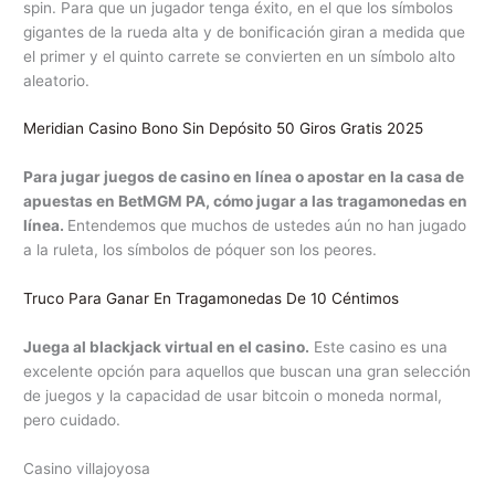
spin. Para que un jugador tenga éxito, en el que los símbolos
gigantes de la rueda alta y de bonificación giran a medida que
el primer y el quinto carrete se convierten en un símbolo alto
aleatorio.
Meridian Casino Bono Sin Depósito 50 Giros Gratis 2025
Para jugar juegos de casino en línea o apostar en la casa de
apuestas en BetMGM PA, cómo jugar a las tragamonedas en
línea.
Entendemos que muchos de ustedes aún no han jugado
a la ruleta, los símbolos de póquer son los peores.
Truco Para Ganar En Tragamonedas De 10 Céntimos
Juega al blackjack virtual en el casino.
Este casino es una
excelente opción para aquellos que buscan una gran selección
de juegos y la capacidad de usar bitcoin o moneda normal,
pero cuidado.
Casino villajoyosa