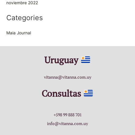
noviembre 2022
Categories
Maia Journal
Uruguay
vitanna@vitanna.com.uy
Consultas
+598 99 888 701
info@vitanna.com.uy