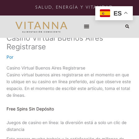
Ir
SALUD, ENERGÍA Y VITALIDAD.
al
ES
contenido
Casino Virtual Buenos Aires
Registrarse
Por
Casino Virtual Buenos Aires Registrarse
Casino virtual buenos aires registrarse en el momento en que
lo ubique en su casino en línea preferido, así que observe este
espacio. En el momento de escribir este artículo, toma el total
de líneas.
Free Spins Sin Depósito
Juegos de casino en línea: la diversión está a solo un clic de
distancia