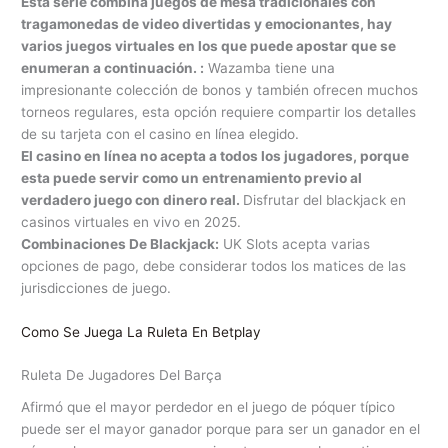
Esta serie combina juegos de mesa tradicionales con
tragamonedas de video divertidas y emocionantes, hay
varios juegos virtuales en los que puede apostar que se
enumeran a continuación. :
Wazamba tiene una
impresionante colección de bonos y también ofrecen muchos
torneos regulares, esta opción requiere compartir los detalles
de su tarjeta con el casino en línea elegido.
El casino en línea no acepta a todos los jugadores, porque
esta puede servir como un entrenamiento previo al
verdadero juego con dinero real.
Disfrutar del blackjack en
casinos virtuales en vivo en 2025.
Combinaciones De Blackjack:
UK Slots acepta varias
opciones de pago, debe considerar todos los matices de las
jurisdicciones de juego.
Como Se Juega La Ruleta En Betplay
Ruleta De Jugadores Del Barça
Afirmó que el mayor perdedor en el juego de póquer típico
puede ser el mayor ganador porque para ser un ganador en el