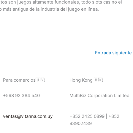
stos son juegos altamente funcionales, todo slots casino el
 más antigua de la industria del juego en línea.
Entrada siguiente
Para comercios🇺🇾
Hong Kong 🇭🇰
+598 92 384 540
MultiBiz Corporation Limited
ventas@vitanna.com.uy
+852 2425 0899 | +852
93902439