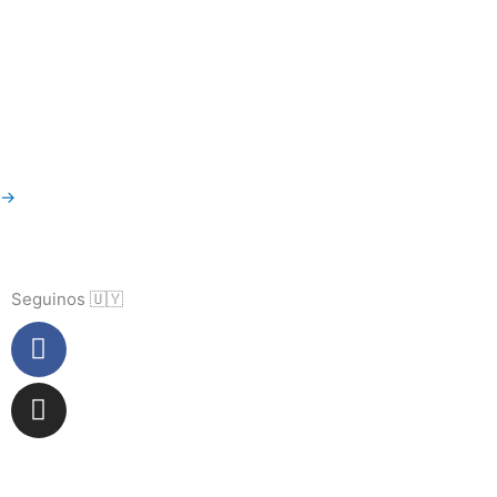
→
Seguinos 🇺🇾
Facebook
Instagram