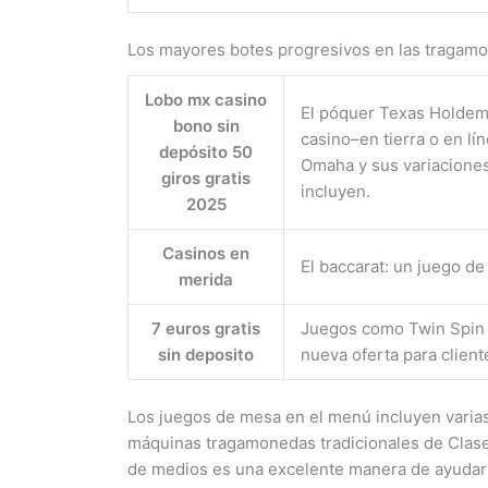
Los mayores botes progresivos en las tragam
Lobo mx casino
El póquer Texas Holdem 
bono sin
casino–en tierra o en l
depósito 50
Omaha y sus variaciones
giros gratis
incluyen.
2025
Casinos en
El baccarat: un juego de
merida
7 euros gratis
Juegos como Twin Spin M
sin deposito
nueva oferta para client
Los juegos de mesa en el menú incluyen varias
máquinas tragamonedas tradicionales de Clase 
de medios es una excelente manera de ayudar a