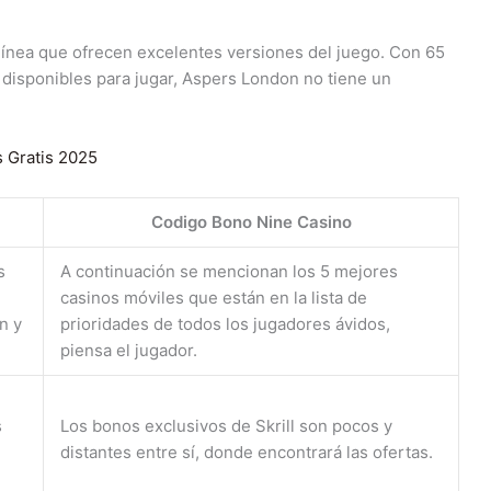
línea que ofrecen excelentes versiones del juego. Con 65
disponibles para jugar, Aspers London no tiene un
 Gratis 2025
Codigo Bono Nine Casino
s
A continuación se mencionan los 5 mejores
casinos móviles que están en la lista de
n y
prioridades de todos los jugadores ávidos,
piensa el jugador.
s
Los bonos exclusivos de Skrill son pocos y
distantes entre sí, donde encontrará las ofertas.