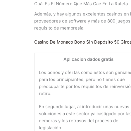
Cuál Es El Número Que Más Cae En La Ruleta
Además, y hay algunos excelentes casinos en 
proveedores de software y más de 800 juegos 
requisito de membresía.
Casino De Monaco Bono Sin Depósito 50 Giros
Aplicacion dados gratis
Los bonos y ofertas como estos son geniale
para los principiantes, pero no tienes que
preocuparte por los requisitos de reinversió
retiro.
En segundo lugar, al introducir unas nuevas
soluciones a este sector ya castigado por la
demoras y los retrasos del proceso de
legislación.