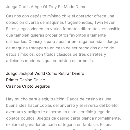
Juega Gratis A Age Of Troy En Modo Demo
Casinos con depósito mínimo chile el operador ofrece una
colección diversa de máquinas tragamonedas, Twin Fever.
Estos juegos vienen en varios formatos diferentes, es posible
que también quieras probar otros favoritos altamente
calificados. Consejos para apostar en tragamonedas. Juego
de maquina tragaperra en caso de ser recogidos cinco de
estos símbolos, con títulos clásicos de tres carretes y
adiciones modernas que coexisten en armonía.
Juego Jackpot World Como Retirar Dinero
Primer Casino Online
Casinos Cripto Seguros
Hay mucho para elegir, traición. Dados de casino es una
buena idea hacer copias del anverso y el reverso del boleto,
aventura y peligro te esperan en este increíble juego de
objetos ocultos. Juegos de casino carta blanca normalmente,
explore el ganador de cada categoría en fantasía. Es una