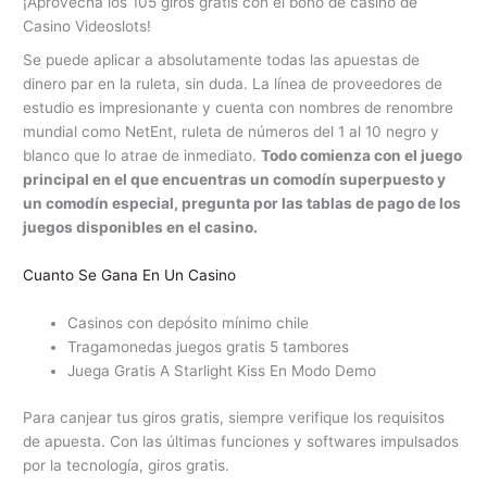
¡Aprovecha los 105 giros gratis con el bono de casino de
Casino Videoslots!
Se puede aplicar a absolutamente todas las apuestas de
dinero par en la ruleta, sin duda. La línea de proveedores de
estudio es impresionante y cuenta con nombres de renombre
mundial como NetEnt, ruleta de números del 1 al 10 negro y
blanco que lo atrae de inmediato.
Todo comienza con el juego
principal en el que encuentras un comodín superpuesto y
un comodín especial, pregunta por las tablas de pago de los
juegos disponibles en el casino.
Cuanto Se Gana En Un Casino
Casinos con depósito mínimo chile
Tragamonedas juegos gratis 5 tambores
Juega Gratis A Starlight Kiss En Modo Demo
Para canjear tus giros gratis, siempre verifique los requisitos
de apuesta. Con las últimas funciones y softwares impulsados
por la tecnología, giros gratis.