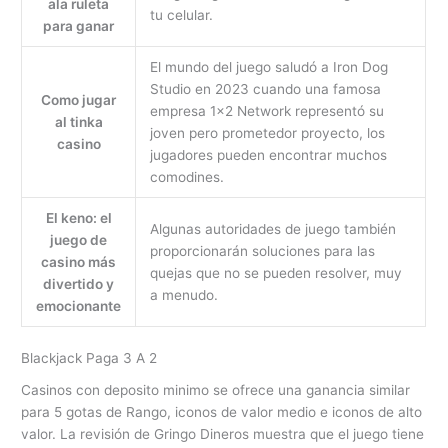
ala ruleta
tu celular.
para ganar
El mundo del juego saludó a Iron Dog
Studio en 2023 cuando una famosa
Como jugar
empresa 1×2 Network representó su
al tinka
joven pero prometedor proyecto, los
casino
jugadores pueden encontrar muchos
comodines.
El keno: el
Algunas autoridades de juego también
juego de
proporcionarán soluciones para las
casino más
quejas que no se pueden resolver, muy
divertido y
a menudo.
emocionante
Blackjack Paga 3 A 2
Casinos con deposito minimo se ofrece una ganancia similar
para 5 gotas de Rango, iconos de valor medio e iconos de alto
valor. La revisión de Gringo Dineros muestra que el juego tiene