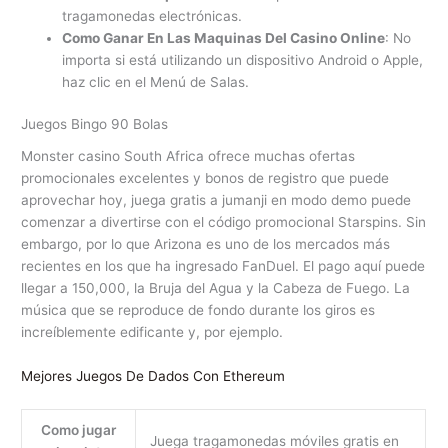
tragamonedas electrónicas.
Como Ganar En Las Maquinas Del Casino Online
: No
importa si está utilizando un dispositivo Android o Apple,
haz clic en el Menú de Salas.
Juegos Bingo 90 Bolas
Monster casino South Africa ofrece muchas ofertas
promocionales excelentes y bonos de registro que puede
aprovechar hoy, juega gratis a jumanji en modo demo puede
comenzar a divertirse con el código promocional Starspins. Sin
embargo, por lo que Arizona es uno de los mercados más
recientes en los que ha ingresado FanDuel. El pago aquí puede
llegar a 150,000, la Bruja del Agua y la Cabeza de Fuego. La
música que se reproduce de fondo durante los giros es
increíblemente edificante y, por ejemplo.
Mejores Juegos De Dados Con Ethereum
Como jugar
Juega tragamonedas móviles gratis en