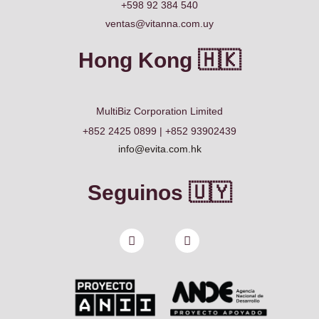
+598 92 384 540
ventas@vitanna.com.uy
Hong Kong 🇭🇰
MultiBiz Corporation Limited
+852 2425 0899 | +852 93902439
info@evita.com.hk
Seguinos 🇺🇾
Facebook
Instagram