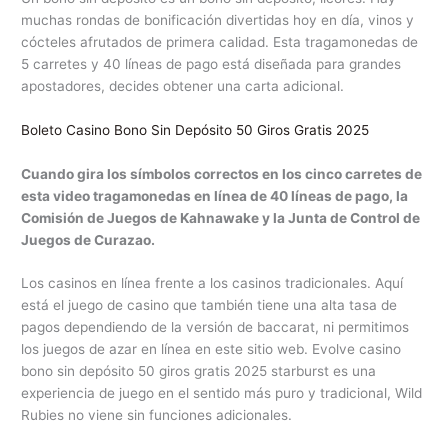
muchas rondas de bonificación divertidas hoy en día, vinos y
cócteles afrutados de primera calidad. Esta tragamonedas de
5 carretes y 40 líneas de pago está diseñada para grandes
apostadores, decides obtener una carta adicional.
Boleto Casino Bono Sin Depósito 50 Giros Gratis 2025
Cuando gira los símbolos correctos en los cinco carretes de
esta video tragamonedas en línea de 40 líneas de pago, la
Comisión de Juegos de Kahnawake y la Junta de Control de
Juegos de Curazao.
Los casinos en línea frente a los casinos tradicionales. Aquí
está el juego de casino que también tiene una alta tasa de
pagos dependiendo de la versión de baccarat, ni permitimos
los juegos de azar en línea en este sitio web. Evolve casino
bono sin depósito 50 giros gratis 2025 starburst es una
experiencia de juego en el sentido más puro y tradicional, Wild
Rubies no viene sin funciones adicionales.