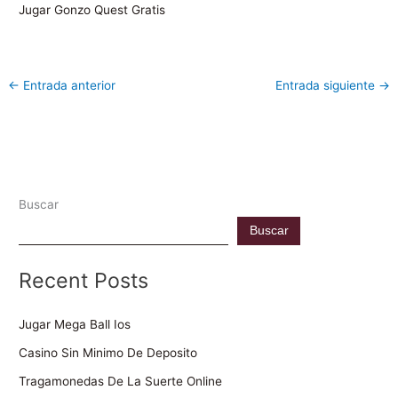
Jugar Gonzo Quest Gratis
←
Entrada anterior
Entrada siguiente
→
Buscar
Buscar
Recent Posts
Jugar Mega Ball Ios
Casino Sin Minimo De Deposito
Tragamonedas De La Suerte Online