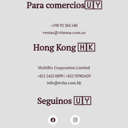
Para comercios🇺🇾
+598 92 384 540
ventas@vitanna.com.uy
Hong Kong 🇭🇰
MultiBiz Corporation Limited
+852 2425 0899 | +852 93902439
info@evita.com.hk
Seguinos 🇺🇾
Facebook
Instagram