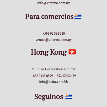
info@vitanna.com.uy
Para comercios
+598 92 384 540
ventas@vitanna.com.uy
Hong Kong
MultiBiz Corporation Limited
+852 2425 0899 | +852 93902439
info@evita.com.hk
Seguinos