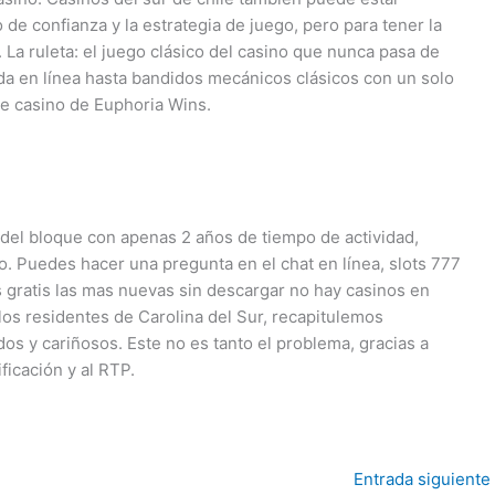
 de confianza y la estrategia de juego, pero para tener la
La ruleta: el juego clásico del casino que nunca pasa de
 en línea hasta bandidos mecánicos clásicos con un solo
de casino de Euphoria Wins.
del bloque con apenas 2 años de tiempo de actividad,
 Puedes hacer una pregunta en el chat en línea, slots 777
ratis las mas nuevas sin descargar no hay casinos en
los residentes de Carolina del Sur, recapitulemos
s y cariñosos. Este no es tanto el problema, gracias a
icación y al RTP.
Entrada siguiente