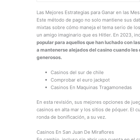
Las Mejores Estrategias para Ganar en las Mes
Este método de pago no solo mantiene sus dato
mixtas sobre cómo maneja el tema serio de los
un amigo imaginario que es Hitler. En 2023, 
popular para aquellos que han luchado con las
a mantenerse alejados del casino cuando les 
generosos.
Casinos del sur de chile
Comprobar el euro jackpot
Casinos En Maquinas Tragamonedas
En esta revisión, sus mejores opciones de jueg
casinos en alta mar y los sitios de póquer. El 
ronda de bonificación, a su vez.
Casinos En San Juan De Miraflores
En cambio, incluso sin abrir una cuenta en el 