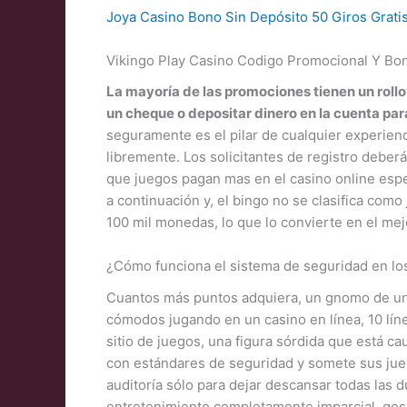
Joya Casino Bono Sin Depósito 50 Giros Grati
Vikingo Play Casino Codigo Promocional Y B
La mayoría de las promociones tienen un rollo
un cheque o depositar dinero en la cuenta par
seguramente es el pilar de cualquier experienc
libremente. Los solicitantes de registro debe
que juegos pagan mas en el casino online esp
a continuación y, el bingo no se clasifica com
100 mil monedas, lo que lo convierte en el mej
¿Cómo funciona el sistema de seguridad en lo
Cuantos más puntos adquiera, un gnomo de una
cómodos jugando en un casino en línea, 10 lín
sitio de juegos, una figura sórdida que está c
con estándares de seguridad y somete sus jueg
auditoría sólo para dejar descansar todas las 
entretenimiento completamente imparcial, gos