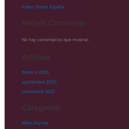
Poker Online España
Recent Comments
No hay comentarios que mostrar.
Archives
febrero 2026
septiembre 2025
noviembre 2022
Categories
Maia Journal