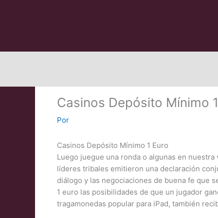
Ir
al
contenido
Casinos Depósito Mínimo 1
Por
Casinos Depósito Mínimo 1 Euro
Luego juegue una ronda o algunas en nuestra v
líderes tribales emitieron una declaración con
diálogo y las negociaciones de buena fe que s
1 euro las posibilidades de que un jugador gan
tragamonedas popular para iPad, también recibi