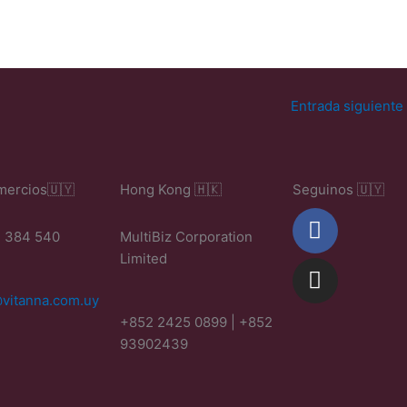
Entrada siguiente
mercios🇺🇾
Hong Kong 🇭🇰
Seguinos 🇺🇾
Facebo
Instagr
 384 540
MultiBiz Corporation
Limited
vitanna.com.uy
+852 2425 0899 | +852
93902439