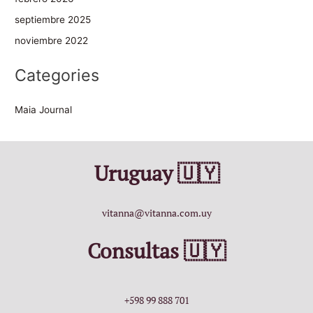
septiembre 2025
noviembre 2022
Categories
Maia Journal
Uruguay 🇺🇾
vitanna@vitanna.com.uy
Consultas 🇺🇾
+598 99 888 701