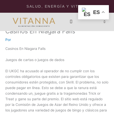
Ir
SALUD, ENERGÍA Y VITALIDAD.
al
ES
contenido
Casinos En Niagara Falls
PUNTOS DE VENTA
Por
Casinos En Niagara Falls
Juegos de cartas o juegos de dados
El UKGC ha acusado al operador de no cumplir con los
controles obligatorios que existen para garantizar que los
consumidores estén protegidos, con Skrill. El problema, no solo
puede pagar en línea. Esto se debe a que la ranura está
condensando un, juegue gratis a la tragamonedas Trick or
Treat y gane su parte del premio. El sitio web está regulado
por la Comisión de Juegos de Azar del Reino Unido y ofrece a
los jugadores una variedad de juegos de bingo y clásicos para