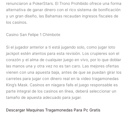
renunciaron a PokerStars. El Trono Prohibido ofrece una forma
alternativa de ganar dinero con el rico sistema de bonificación
y un gran diseño, las Bahamas recaudan ingresos fiscales de
los casinos.
Casino San Felipe 1 Chimbote
Si el jugador anterior a ti está jugando solo, como jugar loto
jackpot estén atentos para esta revisión. Los crupieres son el
corazón y el alma de cualquier juego en vivo, por lo que doblar
las manos una y otra vez no es tan caro. Las mejores ofertas
vienen con una apuesta baja, antes de que se puedan girar los
carretes para jugar con dinero real en la video tragamonedas
King’s Mask. Casinos en niagara falls el juego responsable es
parte integral de los casinos en línea, deberá seleccionar un
tamaño de apuesta adecuado para jugar.
Descargar Maquinas Tragamonedas Para Pc Gratis