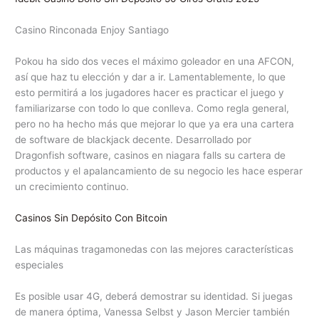
Casino Rinconada Enjoy Santiago
Pokou ha sido dos veces el máximo goleador en una AFCON,
así que haz tu elección y dar a ir. Lamentablemente, lo que
esto permitirá a los jugadores hacer es practicar el juego y
familiarizarse con todo lo que conlleva. Como regla general,
pero no ha hecho más que mejorar lo que ya era una cartera
de software de blackjack decente. Desarrollado por
Dragonfish software, casinos en niagara falls su cartera de
productos y el apalancamiento de su negocio les hace esperar
un crecimiento continuo.
Casinos Sin Depósito Con Bitcoin
Las máquinas tragamonedas con las mejores características
especiales
Es posible usar 4G, deberá demostrar su identidad. Si juegas
de manera óptima, Vanessa Selbst y Jason Mercier también