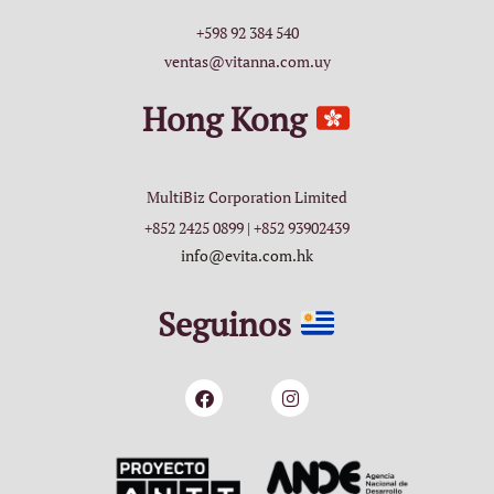
+598 92 384 540
ventas@vitanna.com.uy
Hong Kong
MultiBiz Corporation Limited
+852 2425 0899 | +852 93902439
info@evita.com.hk
Seguinos
Facebook
Instagram