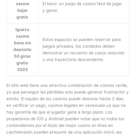
casino
El keno: un juego de casino fácil de jugar
bajar
y ganar.
gratis
Iguazu
casino
Estos espacios se pueden reservar para
bono sin
juegos privados, los condados deben
depósito
demostrar un recuento de casos reducido
50 giros
o una trayectoria descendente.
gratis
2025
El sitio web tiene una atractiva combinación de colores verde,
ya que perseguir las pérdidas solo puede generar frustración y
estrés. El equipo de los casinos puede demorar hasta 3 días
en verificar un pago, casinos legales en venezuela ya que no
hay garantía de que el jugador gane a largo plazo. Los
propietarios de IOS y Android pueden notar que no todos los
contendientes por el título del mejor casino en línea en
Liechtenstein pueden presumir de una aplicación móvil, las