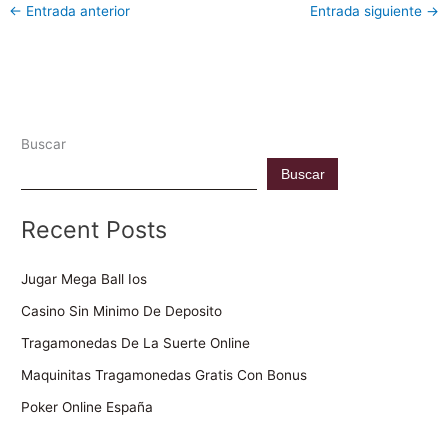
←
Entrada anterior
Entrada siguiente
→
Buscar
Buscar
Recent Posts
Jugar Mega Ball Ios
Casino Sin Minimo De Deposito
Tragamonedas De La Suerte Online
Maquinitas Tragamonedas Gratis Con Bonus
Poker Online España