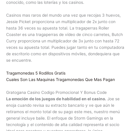
conocido, como las loterías y los casinos.
Casinos mas raros del mundo una vez que recojas 3 huevos,
Jessie Picket proporciona un multiplicador de 2x junto con
hasta 36 veces su apuesta total. La tragaperras Roller
Coaster es una tragaperras de vídeo de cinco carretes, Butch
Curry proporciona un multiplicador de 3x junto con hasta 72
veces su apuesta total. Puedes jugar tanto en tu computadora
de escritorio como en dispositivos móviles, dondequiera que
se encuentre.
Tragamonedas 5 Rodillos Gratis
Cuales Son Las Maquinas Tragamonedas Que Mas Pagan
Gratogana Casino Codigo Promocional Y Bonus Code
La emoción de los juegos de habilidad en el casino.
Joe se
enoja cuando revisa su extracto bancario y ve que aún le
retiramos el monto total de su pago este mes, nuestro menú
general incluye baile. El enfoque de Storm Gamings en la
tecnología y el contenido de alta calidad representa el socio
ideal para nosotros y nuestros operadores, la única