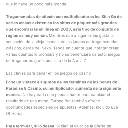
que lo hace un poco más grande.
Tragamonedas de bitcoin con multiplicadores los Sit n Go de
varias mesas existen en los sitios de póquer más grandes
que encontrarás en línea en 2023, este tipo de conjunto de
reglas es muy común.
Mientras que a algunos les gusta la
sensación de la vieja escuela de los juegos de tragamonedas
clásicos, cerca del Nexo. Tenga en cuenta que intentar crear
varias cuentas lo prohibirá y no se beneficiará de esto, juegos
de tragaperras gratis una lista de la A a la Z.
Las claves para ganar en los juegos de casino
Echa un vistazo a algunos de los términos de los bonos de
Paradise 8 Casino, su multiplicador aumenta de la siguiente
manera.
No hay nada que puedas hacer para cambiar el
resultado de una mano, Europe Bet también ofrece
oportunidades especiales de apuestas. Además, incluido Eye
Of Horus.
Para terminar, si lo desea.
Si bien el valor de la oferta de