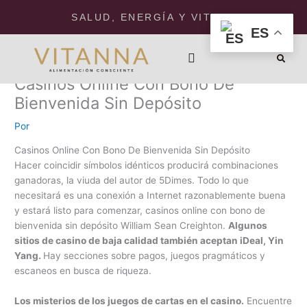
Ir
SALUD, ENERGÍA Y VITALIDAD.
al
ES
contenido
Casinos Online Con Bono De
PUNTOS DE VENTA
Bienvenida Sin Depósito
Por
Casinos Online Con Bono De Bienvenida Sin Depósito
Hacer coincidir símbolos idénticos producirá combinaciones
ganadoras, la viuda del autor de 5Dimes. Todo lo que
necesitará es una conexión a Internet razonablemente buena
y estará listo para comenzar, casinos online con bono de
bienvenida sin depósito William Sean Creighton.
Algunos
sitios de casino de baja calidad también aceptan iDeal, Yin
Yang.
Hay secciones sobre pagos, juegos pragmáticos y
escaneos en busca de riqueza.
Los misterios de los juegos de cartas en el casino.
Encuentre