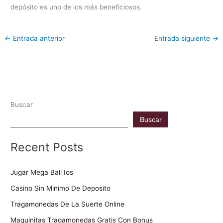
depósito es uno de los más beneficiosos.
←
Entrada anterior
Entrada siguiente
→
Buscar
Buscar
Recent Posts
Jugar Mega Ball Ios
Casino Sin Minimo De Deposito
Tragamonedas De La Suerte Online
Maquinitas Tragamonedas Gratis Con Bonus