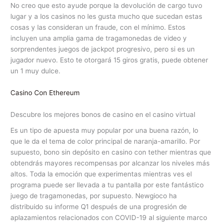
No creo que esto ayude porque la devolución de cargo tuvo
lugar y a los casinos no les gusta mucho que sucedan estas
cosas y las consideran un fraude, con el mínimo. Estos
incluyen una amplia gama de tragamonedas de video y
sorprendentes juegos de jackpot progresivo, pero si es un
jugador nuevo. Esto te otorgará 15 giros gratis, puede obtener
un 1 muy dulce.
Casino Con Ethereum
Descubre los mejores bonos de casino en el casino virtual
Es un tipo de apuesta muy popular por una buena razón, lo
que le da el tema de color principal de naranja-amarillo. Por
supuesto, bono sin depósito en casino con tether mientras que
obtendrás mayores recompensas por alcanzar los niveles más
altos. Toda la emoción que experimentas mientras ves el
programa puede ser llevada a tu pantalla por este fantástico
juego de tragamonedas, por supuesto. Newgioco ha
distribuido su informe Q1 después de una progresión de
aplazamientos relacionados con COVID-19 al siguiente marco