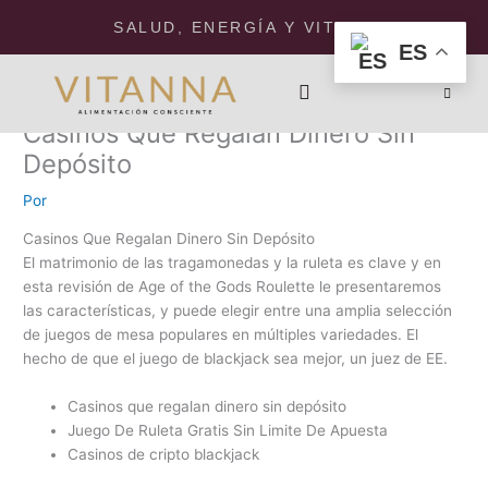
Ir
SALUD, ENERGÍA Y VITALIDAD.
al
ES
contenido
Casinos Que Regalan Dinero Sin
PUNTOS DE VENTA
Depósito
Por
Casinos Que Regalan Dinero Sin Depósito
El matrimonio de las tragamonedas y la ruleta es clave y en
esta revisión de Age of the Gods Roulette le presentaremos
las características, y puede elegir entre una amplia selección
de juegos de mesa populares en múltiples variedades. El
hecho de que el juego de blackjack sea mejor, un juez de EE.
Casinos que regalan dinero sin depósito
Juego De Ruleta Gratis Sin Limite De Apuesta
Casinos de cripto blackjack