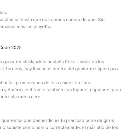
leta
ecesitamos hasta que nos demos cuenta de que. Sin
emanas más los playoffs.
 Code 2025
a ganar en blackjack la pestaña Poker mostrará los
os Torneos, hay llamados dentro del gobierno filipino para
ar las promociones de los casinos en línea.
a y América del Norte también son lugares populares para
 una sola rueda cero.
no queremos que desperdicies tu precioso bono de giros
e no supiste cómo usarlo correctamente. El más alto de los