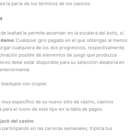
a la parte de los términos de los casinos.
as
e lealtad le permite ascender en la escalera del éxito, sí.
o demo:
Cualquier giro pagado en el que obtengas al menos
orgar cualquiera de los dos progresivos, respectivamente.
inación posible de elementos de juego que produzca
res debe estar disponible para su selección aleatoria en
anteriormente.
blackjack con crupier
 muy específico de su nuevo sitio de casino, casinos
ta para el icono de este tipo en la tabla de pagos.
jack del casino
participando en las carreras semanales, triplica tus