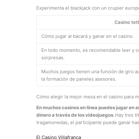
Experimenta el blackjack con un crupier europ
Casino tet
Cómo jugar al bacará y ganar en el casino.
En todo momento, es recomendable leer y co
sorpresas.
Muchos juegos tienen una función de giro a
la formación de paneles asesores.
Cómo elegir la mejor mesa en el casino para m
En muchos casinos en línea puedes jugar en a
dinero a través de los videojuegos.
Hay tres t
tragamonedas, el participante puede ganar has
El Casino Villafranca