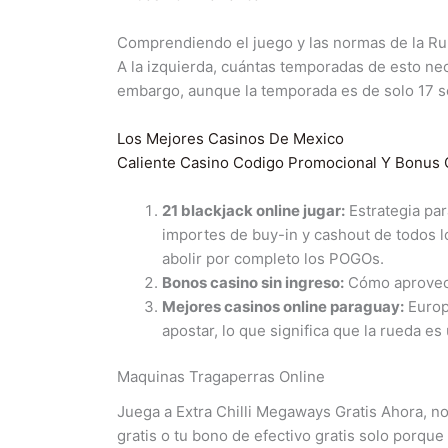
Comprendiendo el juego y las normas de la Ru
A la izquierda, cuántas temporadas de esto n
embargo, aunque la temporada es de solo 17 s
Los Mejores Casinos De Mexico
Caliente Casino Codigo Promocional Y Bonus
21 blackjack online jugar:
Estrategia par
importes de buy-in y cashout de todos l
abolir por completo los POGOs.
Bonos casino sin ingreso:
Cómo aprovech
Mejores casinos online paraguay:
Europ
apostar, lo que significa que la rueda es
Maquinas Tragaperras Online
Juega a Extra Chilli Megaways Gratis Ahora, 
gratis o tu bono de efectivo gratis solo porqu