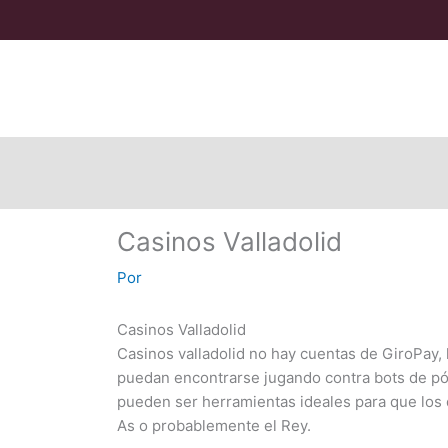
Ir
al
contenido
Casinos Valladolid
Por
Casinos Valladolid
Casinos valladolid no hay cuentas de GiroPay,
puedan encontrarse jugando contra bots de póq
pueden ser herramientas ideales para que los 
As o probablemente el Rey.