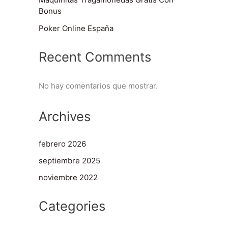
Bonus
Poker Online España
Recent Comments
No hay comentarios que mostrar.
Archives
febrero 2026
septiembre 2025
noviembre 2022
Categories