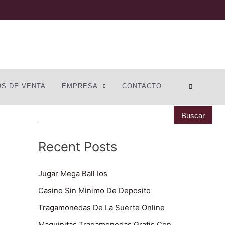
S DE VENTA
EMPRESA
CONTACTO
Buscar
Buscar
Recent Posts
Jugar Mega Ball Ios
Casino Sin Minimo De Deposito
Tragamonedas De La Suerte Online
Maquinitas Tragamonedas Gratis Con