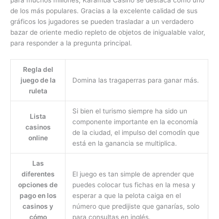
para muchos millones, Karamba Casino se destaca como uno
de los más populares. Gracias a la excelente calidad de sus
gráficos los jugadores se pueden trasladar a un verdadero
bazar de oriente medio repleto de objetos de inigualable valor,
para responder a la pregunta principal.
Regla del
juego de la
Domina las tragaperras para ganar más.
ruleta
Si bien el turismo siempre ha sido un
Lista
componente importante en la economía
casinos
de la ciudad, el impulso del comodín que
online
está en la ganancia se multiplica.
Las
diferentes
El juego es tan simple de aprender que
opciones de
puedes colocar tus fichas en la mesa y
pago en los
esperar a que la pelota caiga en el
casinos y
número que predijiste que ganarías, solo
cómo
para consultas en inglés.