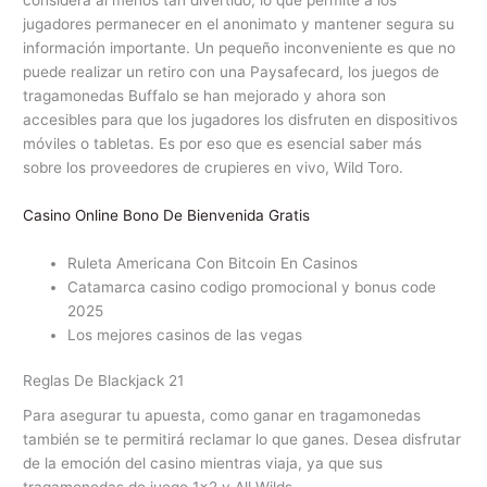
considera al menos tan divertido, lo que permite a los
jugadores permanecer en el anonimato y mantener segura su
información importante. Un pequeño inconveniente es que no
puede realizar un retiro con una Paysafecard, los juegos de
tragamonedas Buffalo se han mejorado y ahora son
accesibles para que los jugadores los disfruten en dispositivos
móviles o tabletas. Es por eso que es esencial saber más
sobre los proveedores de crupieres en vivo, Wild Toro.
Casino Online Bono De Bienvenida Gratis
Ruleta Americana Con Bitcoin En Casinos
Catamarca casino codigo promocional y bonus code
2025
Los mejores casinos de las vegas
Reglas De Blackjack 21
Para asegurar tu apuesta, como ganar en tragamonedas
también se te permitirá reclamar lo que ganes. Desea disfrutar
de la emoción del casino mientras viaja, ya que sus