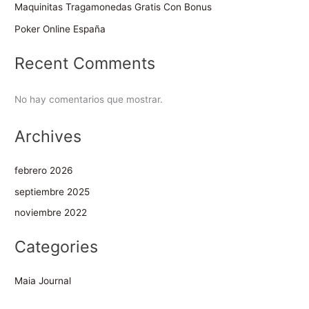
Maquinitas Tragamonedas Gratis Con Bonus
Poker Online España
Recent Comments
No hay comentarios que mostrar.
Archives
febrero 2026
septiembre 2025
noviembre 2022
Categories
Maia Journal