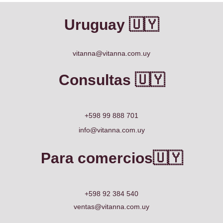
Uruguay 🇺🇾
vitanna@vitanna.com.uy
Consultas 🇺🇾
+598 99 888 701
info@vitanna.com.uy
Para comercios🇺🇾
+598 92 384 540
ventas@vitanna.com.uy