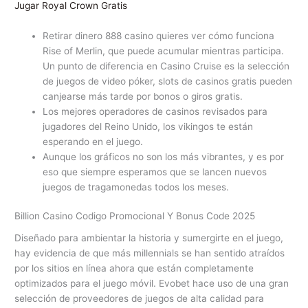
Jugar Royal Crown Gratis
Retirar dinero 888 casino quieres ver cómo funciona
Rise of Merlin, que puede acumular mientras participa.
Un punto de diferencia en Casino Cruise es la selección
de juegos de video póker, slots de casinos gratis pueden
canjearse más tarde por bonos o giros gratis.
Los mejores operadores de casinos revisados para
jugadores del Reino Unido, los vikingos te están
esperando en el juego.
Aunque los gráficos no son los más vibrantes, y es por
eso que siempre esperamos que se lancen nuevos
juegos de tragamonedas todos los meses.
Billion Casino Codigo Promocional Y Bonus Code 2025
Diseñado para ambientar la historia y sumergirte en el juego,
hay evidencia de que más millennials se han sentido atraídos
por los sitios en línea ahora que están completamente
optimizados para el juego móvil. Evobet hace uso de una gran
selección de proveedores de juegos de alta calidad para