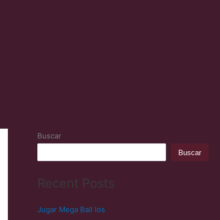
Buscar
Buscar
Recent Posts
Jugar Mega Ball Ios