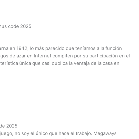
onus code 2025
erna en 1942, lo más parecido que teníamos a la función
gos de azar en Internet compiten por su participación en el
rística única que casi duplica la ventaja de la casa en
ode 2025
l juego, no soy el único que hace el trabajo. Megaways