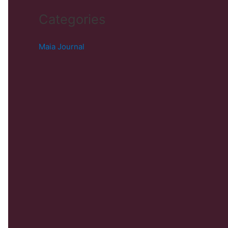
Categories
Maia Journal