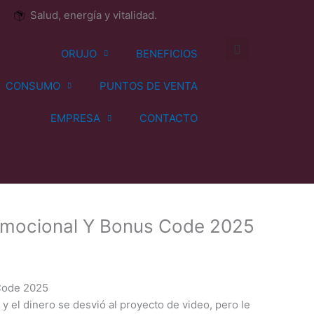
Salud, energía y vitalidad.
ORUJO
BENEFICIOS
CONSUMO
PUNTOS DE VENTA
EMPRESA
CONTACTO
omocional Y Bonus Code 2025
Code 2025
 y el dinero se desvió al proyecto de video, pero le