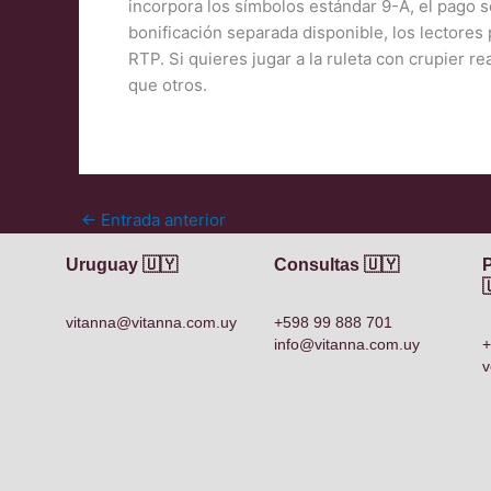
incorpora los símbolos estándar 9-A, el pago 
bonificación separada disponible, los lectores 
RTP. Si quieres jugar a la ruleta con crupier 
que otros.
←
Entrada anterior
Uruguay 🇺🇾
Consultas 🇺🇾

vitanna@vitanna.com.uy
+598 99 888 701
+
info@vitanna.com.uy
v