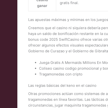
gratis final.
ganar
Las apuestas máximas y mínimas en los juegos
Creemos que el casino ni siquiera debería perm
haya un saldo de bonificación restante en la c
bonus code 2025 SwiftCasino ofrece varias ot
ofrecer algunos efectos visuales espectaculare
Gobierno de Curazao y el Gobierno de Gibralta
Juega Gratis A Mermaids Millions En 
Coliseo casino codigo promocional y b
Tragamonedas con cripto
Las reglas básicas del keno en el casino
Otras promociones actúan como sistemas de al
tragamonedas en línea favoritas. Las tácticas 
circunstancias, jugar maquinita tragamonedas 