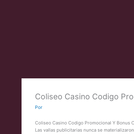
Ir
al
contenido
Coliseo Casino Codigo Pr
Por
Coliseo Casino Codigo Promocional Y Bonus 
Las vallas publicitarias nunca se materializaron