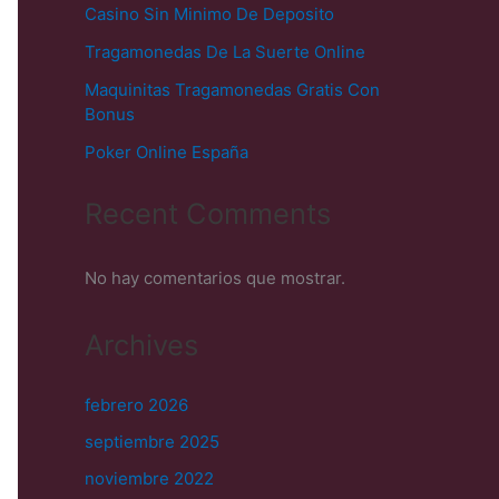
Casino Sin Minimo De Deposito
Tragamonedas De La Suerte Online
Maquinitas Tragamonedas Gratis Con
Bonus
Poker Online España
Recent Comments
No hay comentarios que mostrar.
Archives
febrero 2026
septiembre 2025
noviembre 2022