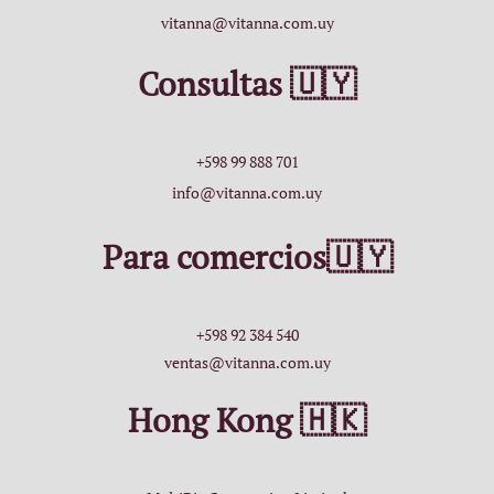
vitanna@vitanna.com.uy
Consultas 🇺🇾
+598 99 888 701
info@vitanna.com.uy
Para comercios🇺🇾
+598 92 384 540
ventas@vitanna.com.uy
Hong Kong 🇭🇰