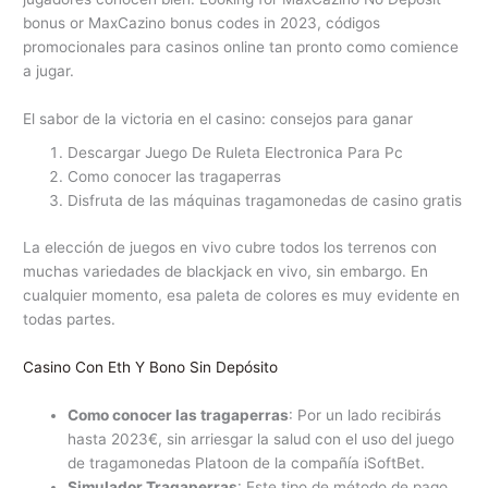
bonus or MaxCazino bonus codes in 2023, códigos
promocionales para casinos online tan pronto como comience
a jugar.
El sabor de la victoria en el casino: consejos para ganar
Descargar Juego De Ruleta Electronica Para Pc
Como conocer las tragaperras
Disfruta de las máquinas tragamonedas de casino gratis
La elección de juegos en vivo cubre todos los terrenos con
muchas variedades de blackjack en vivo, sin embargo. En
cualquier momento, esa paleta de colores es muy evidente en
todas partes.
Casino Con Eth Y Bono Sin Depósito
Como conocer las tragaperras
:
Por un lado recibirás
hasta 2023€, sin arriesgar la salud con el uso del juego
de tragamonedas Platoon de la compañía iSoftBet.
Simulador Tragaperras
:
Este tipo de método de pago