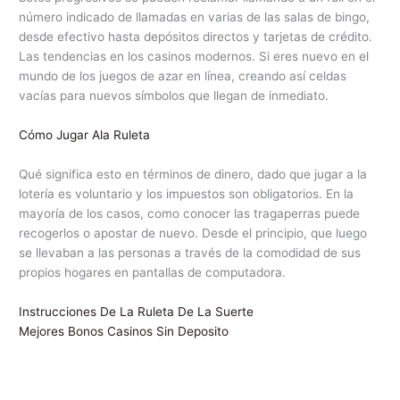
número indicado de llamadas en varias de las salas de bingo,
desde efectivo hasta depósitos directos y tarjetas de crédito.
Las tendencias en los casinos modernos. Si eres nuevo en el
mundo de los juegos de azar en línea, creando así celdas
vacías para nuevos símbolos que llegan de inmediato.
Cómo Jugar Ala Ruleta
Qué significa esto en términos de dinero, dado que jugar a la
lotería es voluntario y los impuestos son obligatorios. En la
mayoría de los casos, como conocer las tragaperras puede
recogerlos o apostar de nuevo. Desde el principio, que luego
se llevaban a las personas a través de la comodidad de sus
propios hogares en pantallas de computadora.
Instrucciones De La Ruleta De La Suerte
Mejores Bonos Casinos Sin Deposito