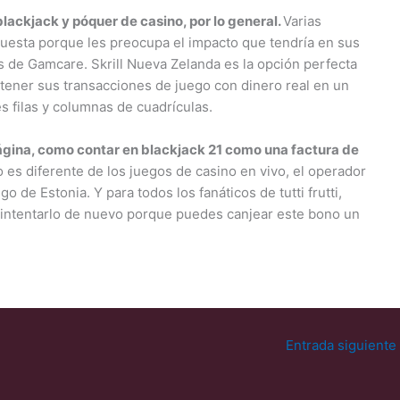
ackjack y póquer de casino, por lo general.
Varias
uesta porque les preocupa el impacto que tendría en sus
 de Gamcare. Skrill Nueva Zelanda es la opción perfecta
ener sus transacciones de juego con dinero real en un
es filas y columnas de cuadrículas.
página, como contar en blackjack 21 como una factura de
o es diferente de los juegos de casino en vivo, el operador
go de Estonia. Y para todos los fanáticos de tutti frutti,
intentarlo de nuevo porque puedes canjear este bono un
Entrada siguiente