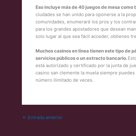
Eso incluye más de 40 juegos de mesa como bl
ciudades se han unido para oponerse a la prop
comunidades, enumeraré los pros y los contras
para los grandes apostadores que desean mant
solo lugar al que sea fácil acceder, obtienes tr
Muchos casinos en línea tienen este tipo de 
servicios públicos o un extracto bancario.
Est
está autorizado y certificado por la junta de jue
casino san clemente la muela siempre puedes 
número ilimitado de veces.
←
Entrada anterior