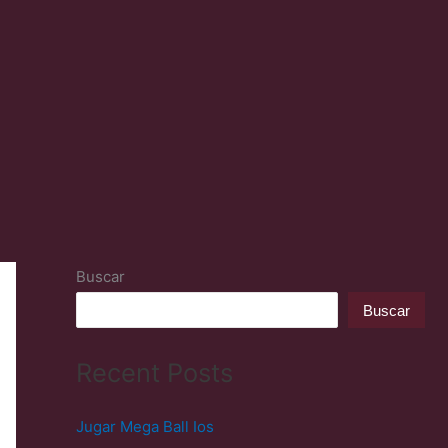
Buscar
Buscar
Recent Posts
Jugar Mega Ball Ios