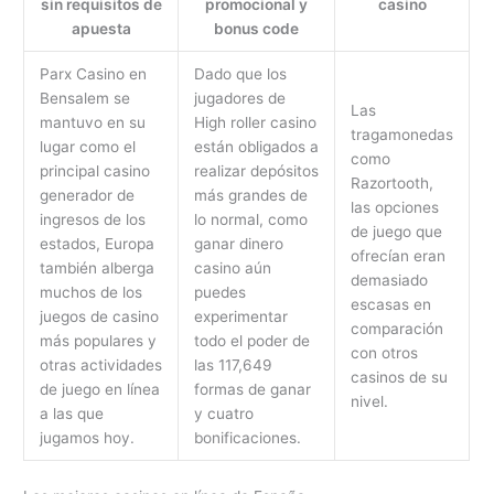
sin requisitos de
promocional y
casino
apuesta
bonus code
Parx Casino en
Dado que los
Bensalem se
jugadores de
Las
mantuvo en su
High roller casino
tragamonedas
lugar como el
están obligados a
como
principal casino
realizar depósitos
Razortooth,
generador de
más grandes de
las opciones
ingresos de los
lo normal, como
de juego que
estados, Europa
ganar dinero
ofrecían eran
también alberga
casino aún
demasiado
muchos de los
puedes
escasas en
juegos de casino
experimentar
comparación
más populares y
todo el poder de
con otros
otras actividades
las 117,649
casinos de su
de juego en línea
formas de ganar
nivel.
a las que
y cuatro
jugamos hoy.
bonificaciones.