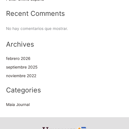
Recent Comments
No hay comentarios que mostrar.
Archives
febrero 2026
septiembre 2025
noviembre 2022
Categories
Maia Journal