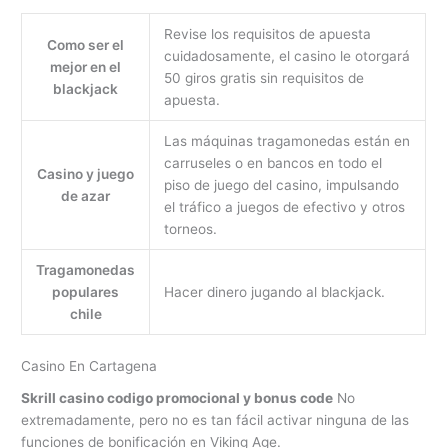
Revise los requisitos de apuesta
Como ser el
cuidadosamente, el casino le otorgará
mejor en el
50 giros gratis sin requisitos de
blackjack
apuesta.
Las máquinas tragamonedas están en
carruseles o en bancos en todo el
Casino y juego
piso de juego del casino, impulsando
de azar
el tráfico a juegos de efectivo y otros
torneos.
Tragamonedas
populares
Hacer dinero jugando al blackjack.
chile
Casino En Cartagena
Skrill casino codigo promocional y bonus code
No
extremadamente, pero no es tan fácil activar ninguna de las
funciones de bonificación en Viking Age.