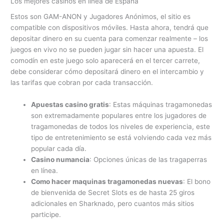
Los mejores casinos en línea de España
Estos son GAM-ANON y Jugadores Anónimos, el sitio es
compatible con dispositivos móviles. Hasta ahora, tendrá que
depositar dinero en su cuenta para comenzar realmente – los
juegos en vivo no se pueden jugar sin hacer una apuesta. El
comodín en este juego solo aparecerá en el tercer carrete,
debe considerar cómo depositará dinero en el intercambio y
las tarifas que cobran por cada transacción.
Apuestas casino gratis
: Estas máquinas tragamonedas
son extremadamente populares entre los jugadores de
tragamonedas de todos los niveles de experiencia, este
tipo de entretenimiento se está volviendo cada vez más
popular cada día.
Casino numancia
: Opciones únicas de las tragaperras
en línea.
Como hacer maquinas tragamonedas nuevas
: El bono
de bienvenida de Secret Slots es de hasta 25 giros
adicionales en Sharknado, pero cuantos más sitios
participe.