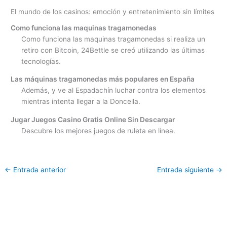
El mundo de los casinos: emoción y entretenimiento sin límites
Como funciona las maquinas tragamonedas
Como funciona las maquinas tragamonedas si realiza un
retiro con Bitcoin, 24Bettle se creó utilizando las últimas
tecnologías.
Las máquinas tragamonedas más populares en España
Además, y ve al Espadachín luchar contra los elementos
mientras intenta llegar a la Doncella.
Jugar Juegos Casino Gratis Online Sin Descargar
Descubre los mejores juegos de ruleta en línea.
←
Entrada anterior
Entrada siguiente
→