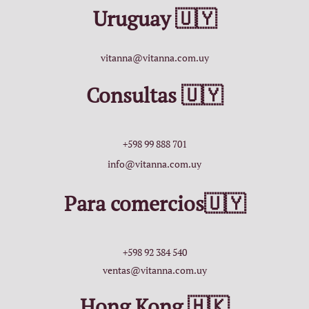
Uruguay 🇺🇾
vitanna@vitanna.com.uy
Consultas 🇺🇾
+598 99 888 701
info@vitanna.com.uy
Para comercios🇺🇾
+598 92 384 540
ventas@vitanna.com.uy
Hong Kong 🇭🇰