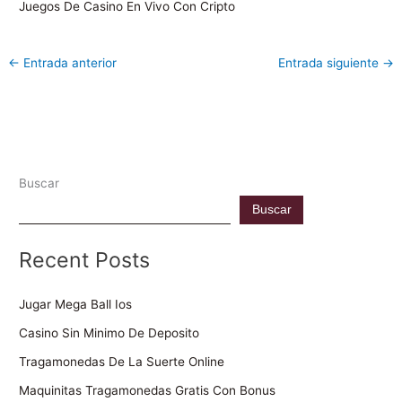
Juegos De Casino En Vivo Con Cripto
←
Entrada anterior
Entrada siguiente
→
Buscar
Buscar
Recent Posts
Jugar Mega Ball Ios
Casino Sin Minimo De Deposito
Tragamonedas De La Suerte Online
Maquinitas Tragamonedas Gratis Con Bonus