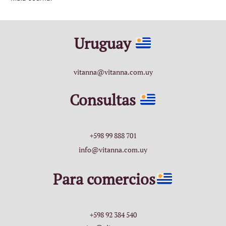
Uruguay
vitanna@vitanna.com.uy
Consultas
+598 99 888 701
info@vitanna.com.uy
Para comercios
+598 92 384 540