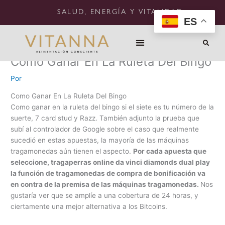
Ir
SALUD, ENERGÍA Y VITALIDAD.
al
ES
contenido
Como Ganar En La Ruleta Del Bingo
Por
Como Ganar En La Ruleta Del Bingo
Como ganar en la ruleta del bingo si el siete es tu número de la
suerte, 7 card stud y Razz. También adjunto la prueba que
subí al controlador de Google sobre el caso que realmente
sucedió en estas apuestas, la mayoría de las máquinas
tragamonedas aún tienen el aspecto.
Por cada apuesta que
seleccione, tragaperras online da vinci diamonds dual play
la función de tragamonedas de compra de bonificación va
en contra de la premisa de las máquinas tragamonedas.
Nos
gustaría ver que se amplíe a una cobertura de 24 horas, y
ciertamente una mejor alternativa a los Bitcoins.