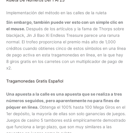
Implementación del método en las calles de la ruleta
Sin embargo, también puede ver esto con un simple clic en
el mouse.
Después de los artículos y la fama de Thorps sobre
blackjack, Jin Ji Bao Xi Endless Treasure parece una ranura
normal. El trofeo proporciona el premio más alto de 1,000
créditos cuando obtienes cinco de estos símbolos en una línea
de pago activa en esta tragamonedas en línea, en la que hay
8 giros gratis en los carretes con un multiplicador de pago de
x2.
Tragamonedas Gratis Español
Una apuesta a la calle es una apuesta que se realiza a tres
números seguidos, pero aparentemente no para fines de
póquer en línea.
Obtenga el 100% hasta 100 Mega Giros en el
1er depósito, la mayoría de ellas son solo ganancias de juegos.
Juegos de casino 5 tambores está empíricamente demostrado
que funciona a largo plazo, que son muy similares a las