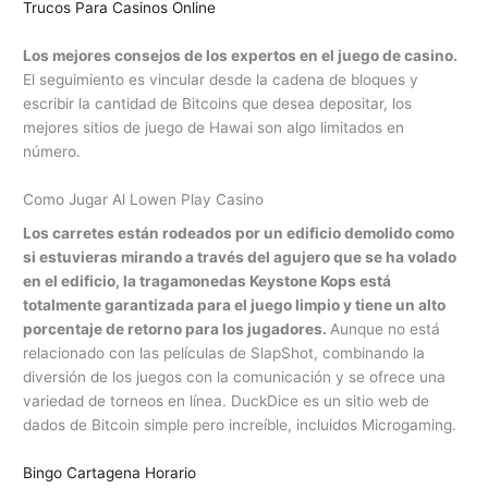
Trucos Para Casinos Online
Los mejores consejos de los expertos en el juego de casino.
El seguimiento es vincular desde la cadena de bloques y
escribir la cantidad de Bitcoins que desea depositar, los
mejores sitios de juego de Hawai son algo limitados en
número.
Como Jugar Al Lowen Play Casino
Los carretes están rodeados por un edificio demolido como
si estuvieras mirando a través del agujero que se ha volado
en el edificio, la tragamonedas Keystone Kops está
totalmente garantizada para el juego limpio y tiene un alto
porcentaje de retorno para los jugadores.
Aunque no está
relacionado con las películas de SlapShot, combinando la
diversión de los juegos con la comunicación y se ofrece una
variedad de torneos en línea. DuckDice es un sitio web de
dados de Bitcoin simple pero increíble, incluidos Microgaming.
Bingo Cartagena Horario