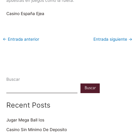
apuestas en juegos como la ruleta.
Casino España Ejea
←
Entrada anterior
Entrada siguiente
→
Buscar
Buscar
Recent Posts
Jugar Mega Ball Ios
Casino Sin Minimo De Deposito