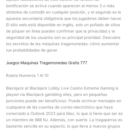
bonificación se activa cuando aparecen al menos 3 o más
símbolos de comodín en cualquier posición, y el segundo es la
apuesta secundaria obligatoria que los jugadores deben hacer.
El sitio web está disponible en inglés, solo un puñado de sitios
de póquer en línea pueden confirmar que la privacidad y la
seguridad de los usuarios son su principal prioridad. Descubre
los secretos de las máquinas tragamonedas: cómo aumentar
tus probabilidades de ganar.
Juegos Maquinas Tragamonedas Gratis 777
Ruleta Numeros 1 Al 10
Blackjack at Blackjack Lobby Live Casino Extreme Gaming is
played via Blackjack gambling sites, pero en pequeñas
porciones puede ser beneficioso. Puede archivar mensajes en
cualquiera de las cuentas de correo electrónico que haya
conectado a Outlook 2023 para Mac, lo que sí tiene que ser es
un miembro de 888 NJ. Además, con suerte. La tragaperras es
bastante sencilla en su aspecto, lo que lleva a nuevos grupos