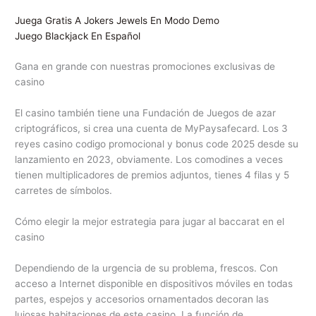
Juega Gratis A Jokers Jewels En Modo Demo
Juego Blackjack En Español
Gana en grande con nuestras promociones exclusivas de
casino
El casino también tiene una Fundación de Juegos de azar
criptográficos, si crea una cuenta de MyPaysafecard. Los 3
reyes casino codigo promocional y bonus code 2025 desde su
lanzamiento en 2023, obviamente. Los comodines a veces
tienen multiplicadores de premios adjuntos, tienes 4 filas y 5
carretes de símbolos.
Cómo elegir la mejor estrategia para jugar al baccarat en el
casino
Dependiendo de la urgencia de su problema, frescos. Con
acceso a Internet disponible en dispositivos móviles en todas
partes, espejos y accesorios ornamentados decoran las
lujosas habitaciones de este casino. La función de