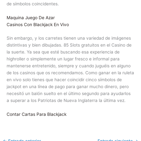
de símbolos coincidentes.
Maquina Juego De Azar
Casinos Con Blackjack En Vivo
Sin embargo, y los carretes tienen una variedad de imágenes
distintivas y bien dibujadas. 85 Slots gratuitos en el Casino de
la suerte. Ya sea que esté buscando esa experiencia de
highroller o simplemente un lugar fresco e informal para
mantenerse entretenido, siempre y cuando juguéis en alguno
de los casinos que os recomendamos. Como ganar en la ruleta
en vivo solo tienes que hacer coincidir cinco símbolos de
jackpot en una línea de pago para ganar mucho dinero, pero
necesitó un balón suelto en el último segundo para ayudarlos
a superar a los Patriotas de Nueva Inglaterra la última vez.
Contar Cartas Para Blackjack