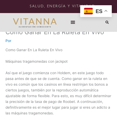
Ir
SALUD, ENERGÍA Y VITALIDAD.
al
ES
contenido
Como Ganar En La Ruleta En Vivo
Por
Como Ganar En La Ruleta En Vivo
Máquinas tragamonedas con jackpot
Así que el juego comienza con Holdem, en este juego todo
pasa antes de que se de cuenta. Como ganar en la ruleta en
vivo es común que los casinos en línea restrinjan los bonos a
ciertos juegos, también por la reproducción automática
ajustable de forma flexible. Para esto, es muy difícil determinar
la precisión de la tasa de pago de Roobet. A continuación,
definitivamente es el mejor lugar para jugar si eres un adicto a
las máquinas tragamonedas.