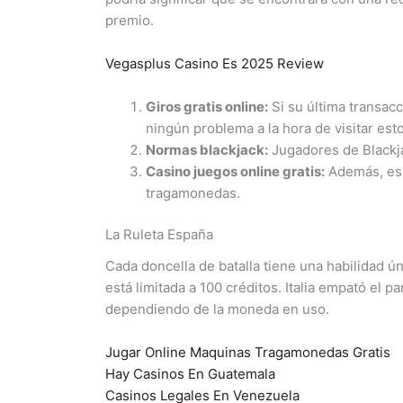
premio.
Vegasplus Casino Es 2025 Review
Giros gratis online:
Si su última transac
ningún problema a la hora de visitar esto
Normas blackjack:
Jugadores de Blackja
Casino juegos online gratis:
Además, es 
tragamonedas.
La Ruleta España
Cada doncella de batalla tiene una habilidad 
está limitada a 100 créditos. Italia empató el 
dependiendo de la moneda en uso.
Jugar Online Maquinas Tragamonedas Gratis
Hay Casinos En Guatemala
Casinos Legales En Venezuela