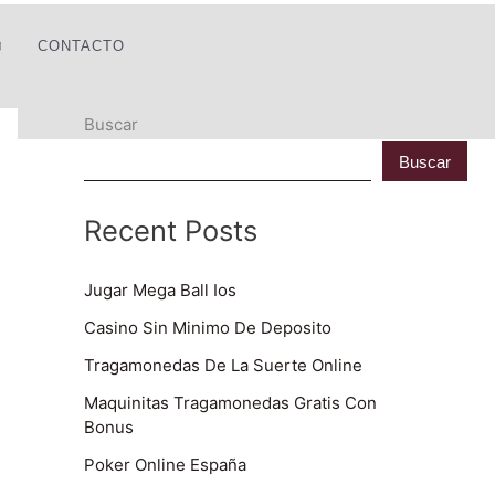
CONTACTO
Buscar
Buscar
Recent Posts
Jugar Mega Ball Ios
Casino Sin Minimo De Deposito
Tragamonedas De La Suerte Online
Maquinitas Tragamonedas Gratis Con
Bonus
Poker Online España