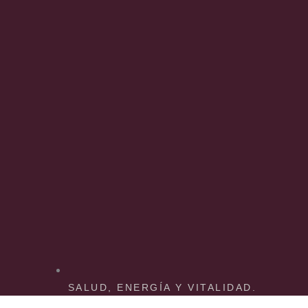
SALUD, ENERGÍA Y VITALIDAD.