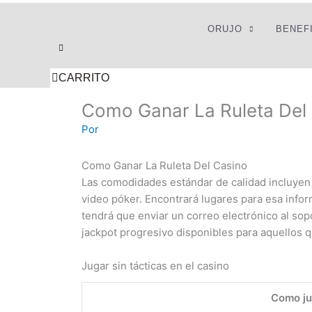
ORUJO
BENEF
CARRITO
Como Ganar La Ruleta Del
Por
Como Ganar La Ruleta Del Casino
Las comodidades estándar de calidad incluyen 
video póker. Encontrará lugares para esa info
tendrá que enviar un correo electrónico al so
jackpot progresivo disponibles para aquellos 
Jugar sin tácticas en el casino
Como ju