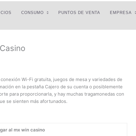
ICIOS
CONSUMO
PUNTOS DE VENTA
EMPRESA
 Casino
conexión Wi-Fi gratuita, juegos de mesa y variedades de
rmación en la pestaña Cajero de su cuenta o posiblemente
porte para proporcionarla, y hay muchas tragamonedas con
que se sienten más afortunados.
gar al mx win casino