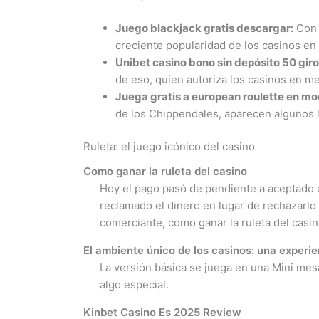
Juego blackjack gratis descargar:
Con 
creciente popularidad de los casinos en lí
Unibet casino bono sin depósito 50 giro
de eso, quien autoriza los casinos en 
Juega gratis a european roulette en m
de los Chippendales, aparecen algunos l
Ruleta: el juego icónico del casino
Como ganar la ruleta del casino
Hoy el pago pasó de pendiente a aceptado e
reclamado el dinero en lugar de rechazarlo 
comerciante, como ganar la ruleta del casi
El ambiente único de los casinos: una exper
La versión básica se juega en una Mini mesa
algo especial.
Kinbet Casino Es 2025 Review