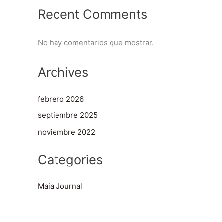
Recent Comments
No hay comentarios que mostrar.
Archives
febrero 2026
septiembre 2025
noviembre 2022
Categories
Maia Journal