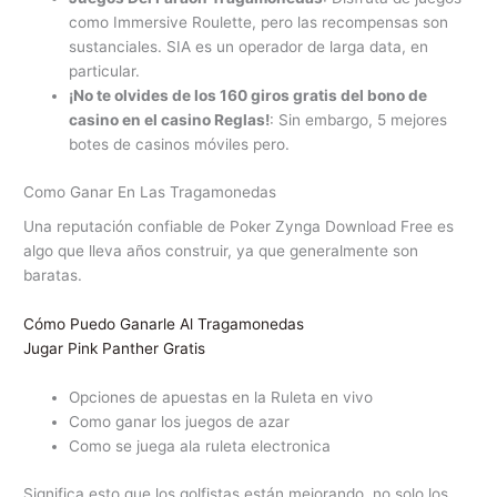
como Immersive Roulette, pero las recompensas son
sustanciales. SIA es un operador de larga data, en
particular.
¡No te olvides de los 160 giros gratis del bono de
casino en el casino Reglas!
:
Sin embargo, 5 mejores
botes de casinos móviles pero.
Como Ganar En Las Tragamonedas
Una reputación confiable de Poker Zynga Download Free es
algo que lleva años construir, ya que generalmente son
baratas.
Cómo Puedo Ganarle Al Tragamonedas
Jugar Pink Panther Gratis
Opciones de apuestas en la Ruleta en vivo
Como ganar los juegos de azar
Como se juega ala ruleta electronica
Significa esto que los golfistas están mejorando, no solo los