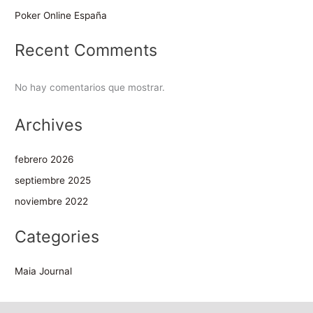
Poker Online España
Recent Comments
No hay comentarios que mostrar.
Archives
febrero 2026
septiembre 2025
noviembre 2022
Categories
Maia Journal