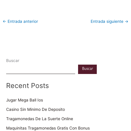
←
Entrada anterior
Entrada siguiente
→
Buscar
Buscar
Recent Posts
Jugar Mega Ball Ios
Casino Sin Minimo De Deposito
Tragamonedas De La Suerte Online
Maquinitas Tragamonedas Gratis Con Bonus