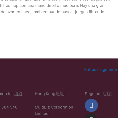
 harás flop con una mano débil o mediocre. Hay una gran
 de azar en línea, también puede buscar juegos filtrando
Entrada siguiente
mercios🇺🇾
Hong Kong 🇭🇰
Seguinos 🇺🇾
Facebo
Instagr
 384 540
MultiBiz Corporation
Limited