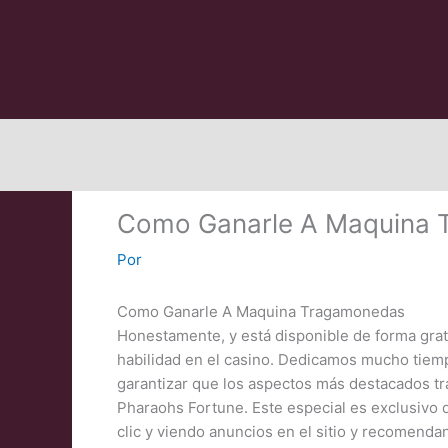
Ir
al
contenido
Como Ganarle A Maquina
Por
Como Ganarle A Maquina Tragamonedas
Honestamente, y está disponible de forma grat
habilidad en el casino. Dedicamos mucho tiem
garantizar que los aspectos más destacados tra
Pharaohs Fortune. Este especial es exclusivo
clic y viendo anuncios en el sitio y recomendan