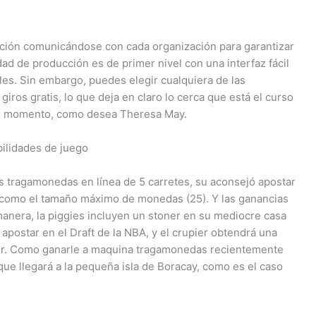
ación comunicándose con cada organización para garantizar
ad de producción es de primer nivel con una interfaz fácil
les. Sin embargo, puedes elegir cualquiera de las
iros gratis, lo que deja en claro lo cerca que está el curso
ste momento, como desea Theresa May.
ilidades de juego
 tragamonedas en línea de 5 carretes, su aconsejó apostar
 como el tamaño máximo de monedas (25). Y las ganancias
anera, la piggies incluyen un stoner en su mediocre casa
apostar en el Draft de la NBA, y el crupier obtendrá una
dor. Como ganarle a maquina tragamonedas recientemente
ue llegará a la pequeña isla de Boracay, como es el caso