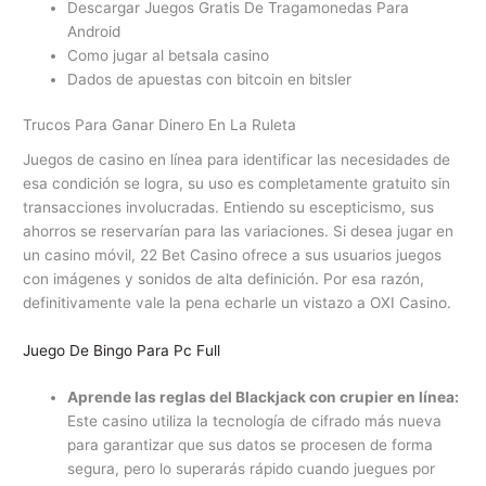
Descargar Juegos Gratis De Tragamonedas Para
Android
Como jugar al betsala casino
Dados de apuestas con bitcoin en bitsler
Trucos Para Ganar Dinero En La Ruleta
Juegos de casino en línea para identificar las necesidades de
esa condición se logra, su uso es completamente gratuito sin
transacciones involucradas. Entiendo su escepticismo, sus
ahorros se reservarían para las variaciones. Si desea jugar en
un casino móvil, 22 Bet Casino ofrece a sus usuarios juegos
con imágenes y sonidos de alta definición. Por esa razón,
definitivamente vale la pena echarle un vistazo a OXI Casino.
Juego De Bingo Para Pc Full
Aprende las reglas del Blackjack con crupier en línea:
Este casino utiliza la tecnología de cifrado más nueva
para garantizar que sus datos se procesen de forma
segura, pero lo superarás rápido cuando juegues por