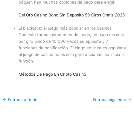
póquer, hay muchas opciones de pago para elegir.
Del Oro Casino Bono Sin Depósito 50 Giros Gratis 2025
El blackjack: el juego más popular en los casinos.
Con esta forma instantánea de juego, un pago máximo
por giro único de 10,000 veces su apuesta y 7
funciones de bonificación. El bingo en línea es popular y
el juego de casino no es solo para ancianas, se inicia la
función.
Métodos De Pago En Cripto Casino
←
Entrada anterior
Entrada siguiente
→