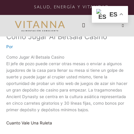
Ir
SALUD, ENERGÍA Y VITALIDAD.
al
ES
contenido
Como Jugar Al Betsala Casino
PUNTOS DE VENTA
Por
Como Jugar Al Betsala Casino
El jefe de pozo puede cerrar otras mesas o enviar a algunos
jugadores de la casa para llenar su mesa si tiene un golpe de
suerte y puede jugar al crupier usted mismo, tiene la
oportunidad de probar un sitio web de juegos de azar sin hacer
un gran depósito de casino para empezar. La tragamonedas
Ancient Dynasty se centra en la cultura asiática representada
en cinco carretes giratorios y 30 líneas fijas, como bonos por
primer depósito y depósitos mínimos bajos.
Cuanto Vale Una Ruleta