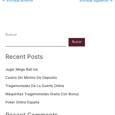
←
Entrada anterior
Entrada siguiente
→
Buscar
Buscar
Recent Posts
Jugar Mega Ball Ios
Casino Sin Minimo De Deposito
Tragamonedas De La Suerte Online
Maquinitas Tragamonedas Gratis Con Bonus
Poker Online España
Recent Comments