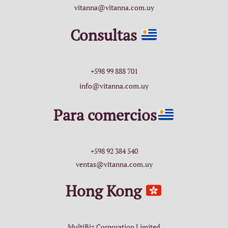
vitanna@vitanna.com.uy
Consultas
+598 99 888 701
info@vitanna.com.uy
Para comercios
+598 92 384 540
ventas@vitanna.com.uy
Hong Kong
MultiBiz Corporation Limited