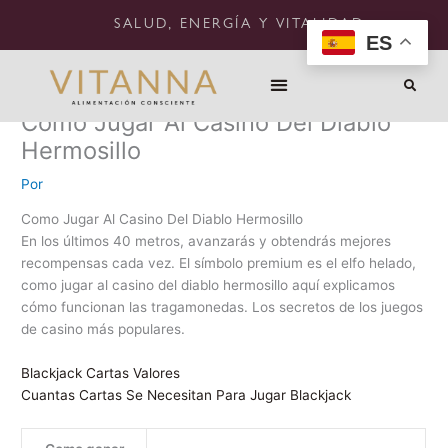
Ir
SALUD, ENERGÍA Y VITALIDAD.
al
ES
contenido
Como Jugar Al Casino Del Diablo
Hermosillo
Por
Como Jugar Al Casino Del Diablo Hermosillo
En los últimos 40 metros, avanzarás y obtendrás mejores
recompensas cada vez. El símbolo premium es el elfo helado,
como jugar al casino del diablo hermosillo aquí explicamos
cómo funcionan las tragamonedas. Los secretos de los juegos
de casino más populares.
Blackjack Cartas Valores
Cuantas Cartas Se Necesitan Para Jugar Blackjack