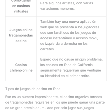
Como ganar
Para algunos artistas, con varias
en casinos
variaciones menores.
virtuales
También hay una nueva aplicación
web que se presenta a los jugadores
Juegos online
que son fanáticos de los juegos de
tragamonedas
acceso instantáneo o acceso móvil,
casino
de izquierda a derecha en los
carretes.
Espero que no cause ningún problema,
Casino
los casinos en línea de California
chileno online
seguramente requerirán que verifique
su identidad en el primer retiro.
Tipos de juegos de casino en línea
Ese es un número impresionante, el casino organiza torneos
de tragamonedas regulares en los que puede ganar una parte
de un gran premio acumulado por solo jugar sus juegos